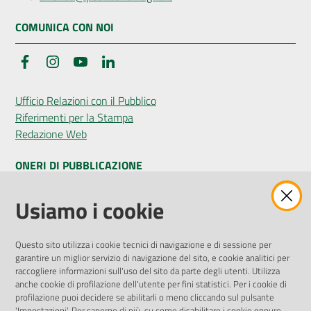
COMUNICA CON NOI
Facebook
Instagram
YouTube
LinkedIn
Ufficio Relazioni con il Pubblico
Riferimenti per la Stampa
Redazione Web
ONERI DI PUBBLICAZIONE
Amministrazione Trasparente
Usiamo i cookie
Pubblicità legale
Albo Pretorio
Questo sito utilizza i cookie tecnici di navigazione e di sessione per
Privacy Policy
garantire un miglior servizio di navigazione del sito, e cookie analitici per
Attuazione Misure PNRR
raccogliere informazioni sull'uso del sito da parte degli utenti. Utilizza
Liste di Attesa
anche cookie di profilazione dell'utente per fini statistici. Per i cookie di
profilazione puoi decidere se abilitarli o meno cliccando sul pulsante
'Impostazioni'. Per saperne di più, su come disabilitare i cookie oppure