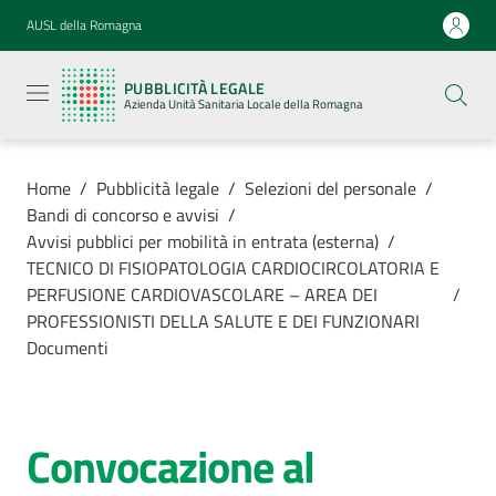
Vai al contenuto
Vai alla navigazione
Vai al footer
AUSL della Romagna
Pubblicità
legale
PUBBLICITÀ LEGALE
Azienda
Azienda Unità Sanitaria Locale della Romagna
Unità
Sanitaria
Locale della
Romagna
Home
/
Pubblicità legale
/
Selezioni del personale
/
Bandi di concorso e avvisi
/
Avvisi pubblici per mobilità in entrata (esterna)
/
TECNICO DI FISIOPATOLOGIA CARDIOCIRCOLATORIA E
PERFUSIONE CARDIOVASCOLARE – AREA DEI
/
Azienda
PROFESSIONISTI DELLA SALUTE E DEI FUNZIONARI
Documenti
Servizi
Luoghi di
Convocazione al
cura