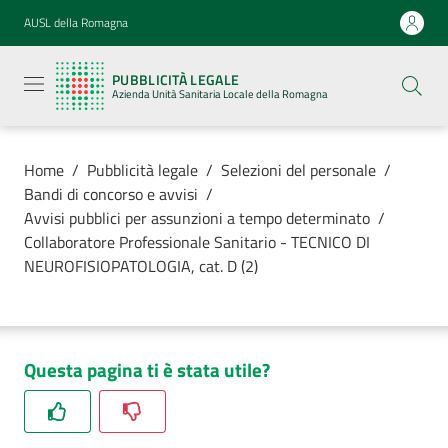
Vai al contenuto
Vai alla navigazione
Vai al footer
AUSL della Romagna
Pubblicità
legale
PUBBLICITÀ LEGALE
Azienda
Azienda Unità Sanitaria Locale della Romagna
Unità
Sanitaria
Locale della
Romagna
Home
/
Pubblicità legale
/
Selezioni del personale
/
Bandi di concorso e avvisi
/
Avvisi pubblici per assunzioni a tempo determinato
/
Collaboratore Professionale Sanitario - TECNICO DI
NEUROFISIOPATOLOGIA, cat. D (2)
Azienda
Servizi
Questa pagina ti è stata utile?
Luoghi di
cura