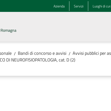
Azienda
Servizi
Luoghi di cur
la Romagna
rsonale
Bandi di concorso e avvisi
Avvisi pubblici per 
/
/
NICO DI NEUROFISIOPATOLOGIA, cat. D (2)