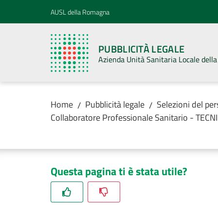
Vai al contenuto
Vai alla navigazione
Vai al footer
AUSL della Romagna
PUBBLICITÀ LEGALE
Azienda Unità Sanitaria Locale del
Home
Pubblicità legale
Selezioni del pe
/
/
Collaboratore Professionale Sanitario - TEC
Questa pagina ti è stata utile?