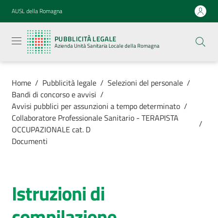
Vai al contenuto
Vai alla navigazione
Vai al footer
AUSL della Romagna
Pubblicità
legale
PUBBLICITÀ LEGALE
Azienda
Azienda Unità Sanitaria Locale della Romagna
Unità
Sanitaria
Locale della
Romagna
Home
/
Pubblicità legale
/
Selezioni del personale
/
Bandi di concorso e avvisi
/
Avvisi pubblici per assunzioni a tempo determinato
/
Collaboratore Professionale Sanitario - TERAPISTA
/
OCCUPAZIONALE cat. D
Azienda
Documenti
Servizi
Istruzioni di
Luoghi di
cura
compilazione