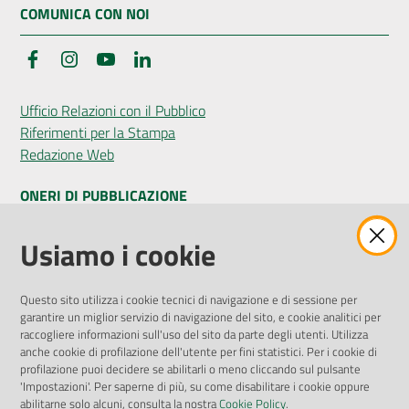
COMUNICA CON NOI
Facebook
Instagram
YouTube
LinkedIn
Ufficio Relazioni con il Pubblico
Riferimenti per la Stampa
Redazione Web
ONERI DI PUBBLICAZIONE
Amministrazione Trasparente
Usiamo i cookie
Pubblicità legale
Albo Pretorio
Questo sito utilizza i cookie tecnici di navigazione e di sessione per
Privacy Policy
garantire un miglior servizio di navigazione del sito, e cookie analitici per
Attuazione Misure PNRR
raccogliere informazioni sull'uso del sito da parte degli utenti. Utilizza
Liste di Attesa
anche cookie di profilazione dell'utente per fini statistici. Per i cookie di
profilazione puoi decidere se abilitarli o meno cliccando sul pulsante
'Impostazioni'. Per saperne di più, su come disabilitare i cookie oppure
ENTI, IMPRESE E PARTNER
abilitarne solo alcuni, consulta la nostra
Cookie Policy
.