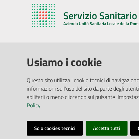
Servizio Sanitari
Azienda Unità Sanitaria Locale della Ro
AZIENDA USL DELLA ROMAGNA
COMUNI
Usiamo i cookie
Sede Legale
Face
Questo sito utilizza i cookie tecnici di navigazione
Via De Gasperi, 8 - 48121 Ravenna (RA)
informazioni sull'uso del sito da parte degli utenti
Ufficio R
CF/P.IVA:
02483810392
Riferime
abilitarli o meno cliccando sul pulsante 'Impostazi
PEC:
azienda@pec.auslromagna.it
Redazio
Policy
.
Solo cookies tecnici
Accetta tutti