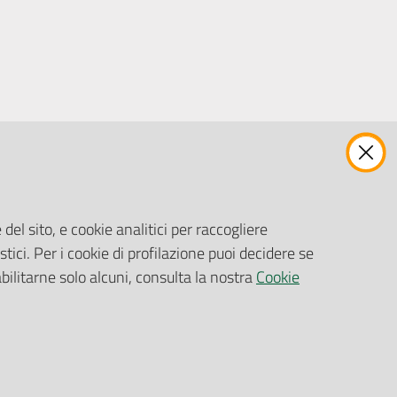
ENTI, IMPRESE E PARTNER
Fatturazione Elettronica
Gare e Appalti
del sito, e cookie analitici per raccogliere
Richiesta Patrocinio
stici. Per i cookie di profilazione puoi decidere se
abilitarne solo alcuni, consulta la nostra
Cookie