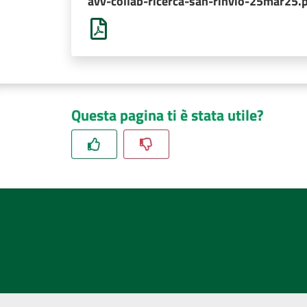
avv-collab-ricerca-san-rinvio-25mar25.
Questa pagina ti è stata utile?