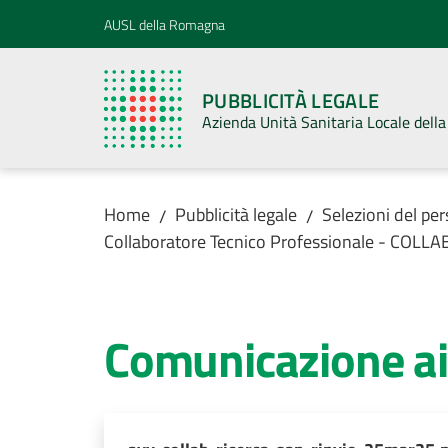
Vai al contenuto
Vai alla navigazione
Vai al footer
AUSL della Romagna
PUBBLICITÀ LEGALE
Azienda Unità Sanitaria Locale del
Home
Pubblicità legale
Selezioni del pe
/
/
Collaboratore Tecnico Professionale - COLLAB
Comunicazione ai