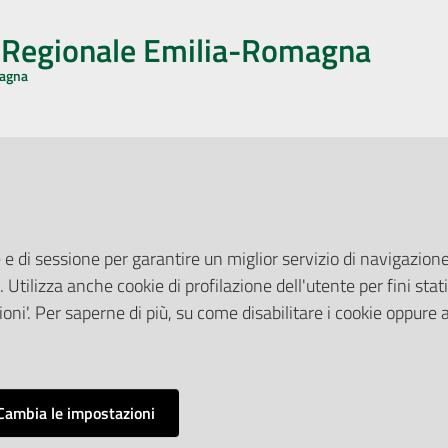
o Regionale Emilia-Romagna
magna
CA CON NOI
ONERI DI PUBBLICAZIONE
book
Instagram
YouTube
LinkedIn
Amministrazione Trasparente
Pubblicità legale
 e di sessione per garantire un miglior servizio di navigazione 
Albo Pretorio
. Utilizza anche cookie di profilazione dell'utente per fini stati
elazioni con il Pubblico
Privacy Policy
nti per la Stampa
oni'. Per saperne di più, su come disabilitare i cookie oppure 
Attuazione Misure PNRR
ne Web
Liste di Attesa
Cambia le impostazioni