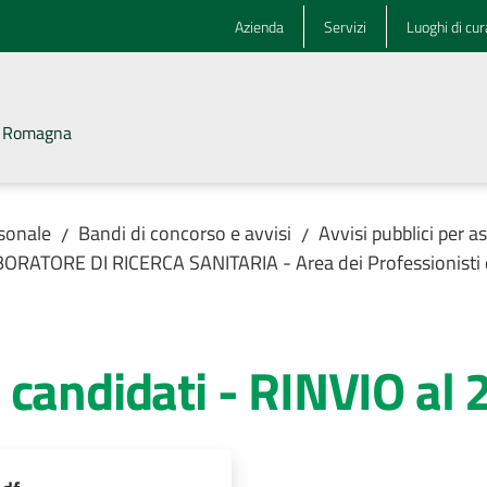
Azienda
Servizi
Luoghi di cur
la Romagna
rsonale
Bandi di concorso e avvisi
Avvisi pubblici per 
/
/
ORATORE DI RICERCA SANITARIA - Area dei Professionisti de
 candidati - RINVIO al