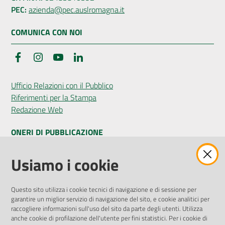
PEC:
azienda@pec.auslromagna.it
COMUNICA CON NOI
Facebook
Instagram
YouTube
LinkedIn
Ufficio Relazioni con il Pubblico
Riferimenti per la Stampa
Redazione Web
ONERI DI PUBBLICAZIONE
Amministrazione Trasparente
Usiamo i cookie
Pubblicità legale
Albo Pretorio
Questo sito utilizza i cookie tecnici di navigazione e di sessione per
Privacy Policy
garantire un miglior servizio di navigazione del sito, e cookie analitici per
Attuazione Misure PNRR
raccogliere informazioni sull'uso del sito da parte degli utenti. Utilizza
Liste di Attesa
anche cookie di profilazione dell'utente per fini statistici. Per i cookie di