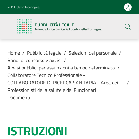
Vai al contenuto
Vai alla navigazione
Vai al footer
AUSL della Romagna
Pubblicità
legale
PUBBLICITÀ LEGALE
Azienda
Azienda Unità Sanitaria Locale della Romagna
Unità
Sanitaria
Locale della
Romagna
Home
/
Pubblicità legale
/
Selezioni del personale
/
Bandi di concorso e avvisi
/
Avvisi pubblici per assunzioni a tempo determinato
/
Collaboratore Tecnico Professionale -
COLLABORATORE DI RICERCA SANITARIA - Area dei
/
Azienda
Professionisti della salute e dei Funzionari
Documenti
Servizi
Luoghi di
ISTRUZIONI
cura