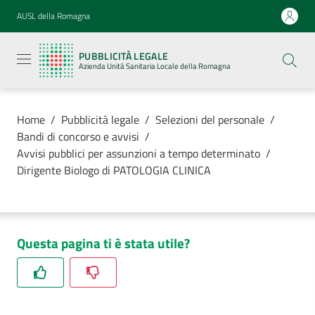
Vai al contenuto
Vai alla navigazione
Vai al footer
AUSL della Romagna
Pubblicità
legale
PUBBLICITÀ LEGALE
Azienda
Azienda Unità Sanitaria Locale della Romagna
Unità
Sanitaria
Locale della
Romagna
Home
/
Pubblicità legale
/
Selezioni del personale
/
Bandi di concorso e avvisi
/
Avvisi pubblici per assunzioni a tempo determinato
/
Dirigente Biologo di PATOLOGIA CLINICA
Azienda
Servizi
Questa pagina ti è stata utile?
Luoghi di
cura