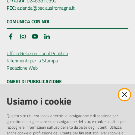
CF/P.IVA:
02483810392
PEC:
azienda@pec.auslromagna.it
COMUNICA CON NOI
Facebook
Instagram
YouTube
LinkedIn
Ufficio Relazioni con il Pubblico
Riferimenti per la Stampa
Redazione Web
ONERI DI PUBBLICAZIONE
Amministrazione Trasparente
Usiamo i cookie
Pubblicità legale
Albo Pretorio
Questo sito utilizza i cookie tecnici di navigazione e di sessione per
Privacy Policy
garantire un miglior servizio di navigazione del sito, e cookie analitici per
Attuazione Misure PNRR
raccogliere informazioni sull'uso del sito da parte degli utenti. Utilizza
Liste di Attesa
anche cookie di profilazione dell'utente per fini statistici. Per i cookie di