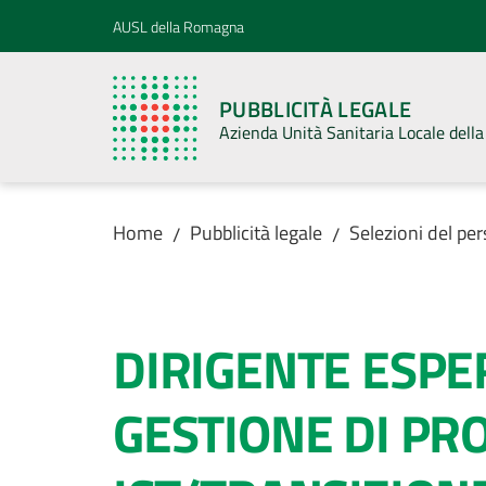
Vai al contenuto
Vai alla navigazione
Vai al footer
AUSL della Romagna
PUBBLICITÀ LEGALE
Azienda Unità Sanitaria Locale del
Home
Pubblicità legale
Selezioni del pe
/
/
Salta al contenuto
DIRIGENTE ESPE
GESTIONE DI PR