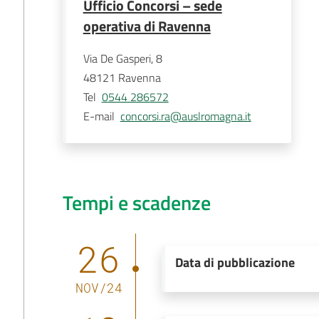
Ufficio Concorsi – sede
operativa di Ravenna
Via De Gasperi, 8
48121
Ravenna
Tel
0544 286572
E-mail
concorsi.ra@auslromagna.it
Tempi e scadenze
26
Data di pubblicazione
NOV
/
24