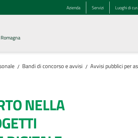
Azienda
Servizi
Luoghi di cur
la Romagna
rsonale
Bandi di concorso e avvisi
Avvisi pubblici per 
/
/
RTO NELLA
OGETTI