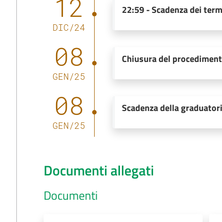
12
22:59
-
Scadenza dei term
DIC
/
24
08
Chiusura del procedimen
GEN
/
25
08
Scadenza della graduator
GEN
/
25
Documenti allegati
Documenti