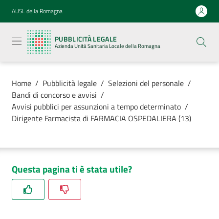
Vai al contenuto
Vai alla navigazione
Vai al footer
AUSL della Romagna
Pubblicità
legale
PUBBLICITÀ LEGALE
Azienda
Azienda Unità Sanitaria Locale della Romagna
Unità
Sanitaria
Locale della
Romagna
Home
/
Pubblicità legale
/
Selezioni del personale
/
Bandi di concorso e avvisi
/
Avvisi pubblici per assunzioni a tempo determinato
/
Dirigente Farmacista di FARMACIA OSPEDALIERA (13)
Azienda
Servizi
Questa pagina ti è stata utile?
Luoghi di
cura