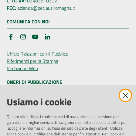
CF/P.IVA:
02483810392
PEC:
azienda@pec.auslromagna.it
COMUNICA CON NOI
Facebook
Instagram
YouTube
LinkedIn
Ufficio Relazioni con il Pubblico
Riferimenti per la Stampa
Redazione Web
ONERI DI PUBBLICAZIONE
Amministrazione Trasparente
Usiamo i cookie
Pubblicità legale
Albo Pretorio
Questo sito utilizza i cookie tecnici di navigazione e di sessione per
Privacy Policy
garantire un miglior servizio di navigazione del sito, e cookie analitici per
Attuazione Misure PNRR
raccogliere informazioni sull'uso del sito da parte degli utenti. Utilizza
Liste di Attesa
anche cookie di profilazione dell'utente per fini statistici. Per i cookie di