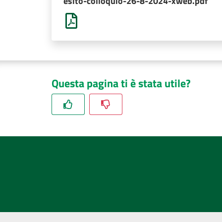
esito-colloquio-26-8-2024-xweb.pdf
Questa pagina ti è stata utile?