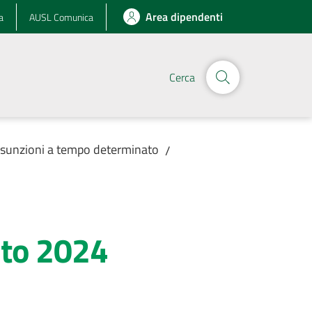
Area dipendenti
a
AUSL Comunica
Cerca
assunzioni a tempo determinato
/
sto 2024