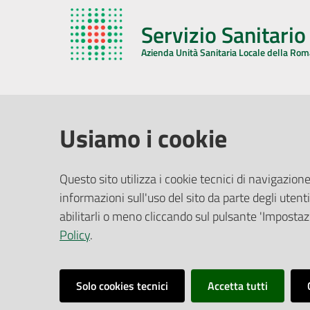
Servizio Sanitari
Azienda Unità Sanitaria Locale della Ro
AZIENDA USL DELLA ROMAGNA
COMUNI
Usiamo i cookie
Sede Legale
Face
Questo sito utilizza i cookie tecnici di navigazione
Via De Gasperi, 8 - 48121 Ravenna (RA)
informazioni sull'uso del sito da parte degli utenti
Ufficio R
CF/P.IVA:
02483810392
Riferime
abilitarli o meno cliccando sul pulsante 'Impostazi
PEC:
azienda@pec.auslromagna.it
Redazio
Policy
.
Solo cookies tecnici
Accetta tutti