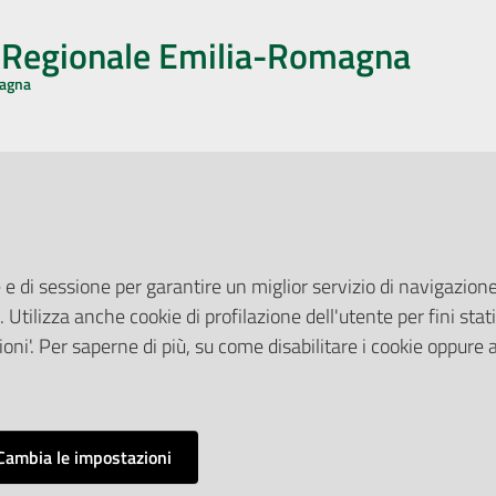
o Regionale Emilia-Romagna
magna
CA CON NOI
ONERI DI PUBBLICAZIONE
book
Instagram
YouTube
LinkedIn
Amministrazione Trasparente
Pubblicità legale
 e di sessione per garantire un miglior servizio di navigazione 
Albo Pretorio
. Utilizza anche cookie di profilazione dell'utente per fini stati
elazioni con il Pubblico
Privacy Policy
nti per la Stampa
oni'. Per saperne di più, su come disabilitare i cookie oppure 
Attuazione Misure PNRR
ne Web
Liste di Attesa
Cambia le impostazioni