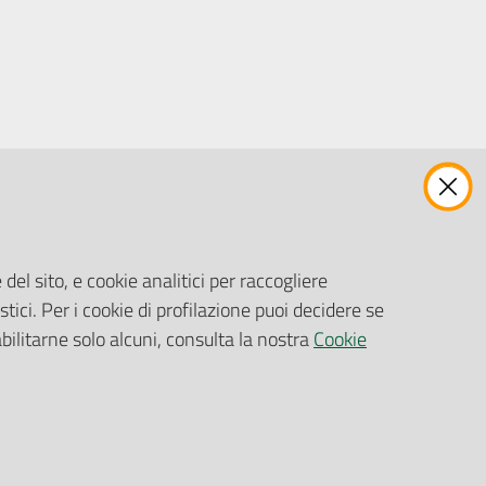
ENTI, IMPRESE E PARTNER
Fatturazione Elettronica
Gare e Appalti
del sito, e cookie analitici per raccogliere
Richiesta Patrocinio
stici. Per i cookie di profilazione puoi decidere se
abilitarne solo alcuni, consulta la nostra
Cookie