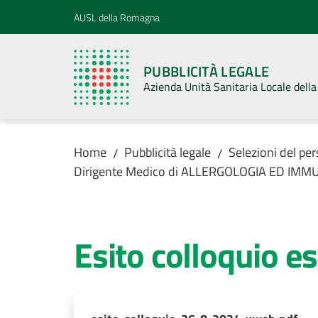
Vai al contenuto
Vai alla navigazione
Vai al footer
AUSL della Romagna
PUBBLICITÀ LEGALE
Azienda Unità Sanitaria Locale del
Home
Pubblicità legale
Selezioni del pe
/
/
Dirigente Medico di ALLERGOLOGIA ED IMM
Esito colloquio e