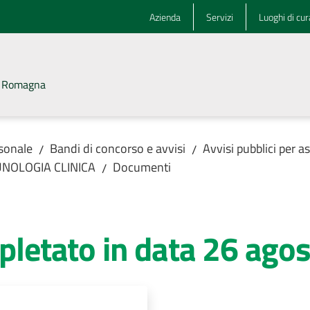
Azienda
Servizi
Luoghi di cur
la Romagna
rsonale
Bandi di concorso e avvisi
Avvisi pubblici per 
/
/
UNOLOGIA CLINICA
Documenti
/
spletato in data 26 ago