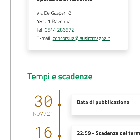
Via De Gasperi, 8
48121
Ravenna
Tel
0544 286572
E-mail
concorsi.ra@auslromagna.it
Tempi e scadenze
30
Data di pubblicazione
NOV
/
21
16
22:59
-
Scadenza dei term