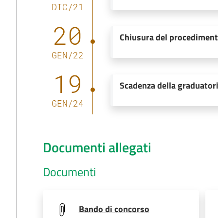
DIC
/
21
20
Chiusura del procedimen
GEN
/
22
19
Scadenza della graduator
GEN
/
24
Documenti allegati
Documenti
Bando di concorso