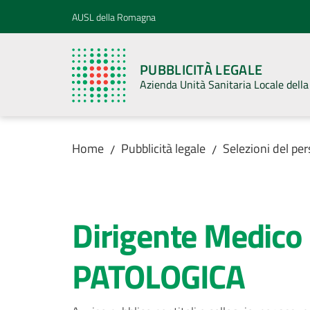
Vai al contenuto
Vai alla navigazione
Vai al footer
AUSL della Romagna
PUBBLICITÀ LEGALE
Azienda Unità Sanitaria Locale del
Home
Pubblicità legale
Selezioni del pe
/
/
Salta al contenuto
Dirigente Medic
PATOLOGICA