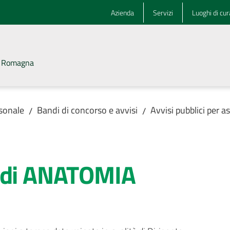
Azienda
Servizi
Luoghi di cur
la Romagna
rsonale
Bandi di concorso e avvisi
Avvisi pubblici per 
/
/
o di ANATOMIA