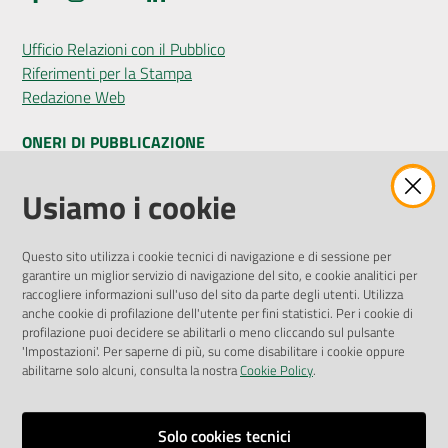
Ufficio Relazioni con il Pubblico
Riferimenti per la Stampa
Redazione Web
ONERI DI PUBBLICAZIONE
Amministrazione Trasparente
Usiamo i cookie
Pubblicità legale
Albo Pretorio
Questo sito utilizza i cookie tecnici di navigazione e di sessione per
Privacy Policy
garantire un miglior servizio di navigazione del sito, e cookie analitici per
Attuazione Misure PNRR
raccogliere informazioni sull'uso del sito da parte degli utenti. Utilizza
Liste di Attesa
anche cookie di profilazione dell'utente per fini statistici. Per i cookie di
profilazione puoi decidere se abilitarli o meno cliccando sul pulsante
'Impostazioni'. Per saperne di più, su come disabilitare i cookie oppure
ENTI, IMPRESE E PARTNER
abilitarne solo alcuni, consulta la nostra
Cookie Policy
.
Fatturazione Elettronica
Gare e Appalti
Solo cookies tecnici