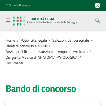
Vai al contenuto
Vai alla navigazione
Vai al footer
AUSL della Romagna
Pubblicità
legale
PUBBLICITÀ LEGALE
Azienda
Azienda Unità Sanitaria Locale della Romagna
Unità
Sanitaria
Locale della
Romagna
Home
/
Pubblicità legale
/
Selezioni del personale
/
Bandi di concorso e avvisi
/
Avvisi pubblici per assunzioni a tempo determinato
/
Dirigente Medico di ANATOMIA PATOLOGICA
/
Documenti
Azienda
Servizi
Bando di concorso
Luoghi di
cura