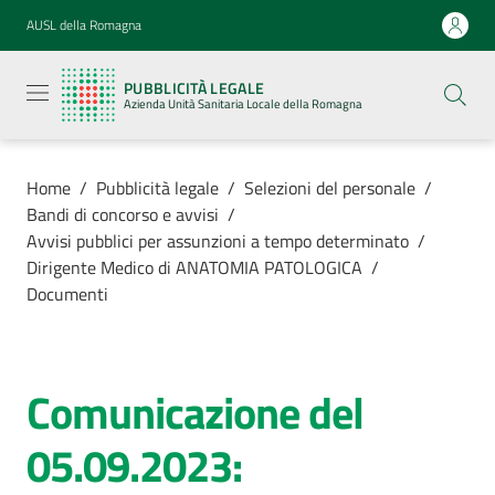
Vai al contenuto
Vai alla navigazione
Vai al footer
AUSL della Romagna
Pubblicità
legale
PUBBLICITÀ LEGALE
Azienda
Azienda Unità Sanitaria Locale della Romagna
Unità
Sanitaria
Locale della
Romagna
Home
/
Pubblicità legale
/
Selezioni del personale
/
Bandi di concorso e avvisi
/
Avvisi pubblici per assunzioni a tempo determinato
/
Dirigente Medico di ANATOMIA PATOLOGICA
/
Documenti
Azienda
Servizi
Comunicazione del
Luoghi di
05.09.2023:
cura