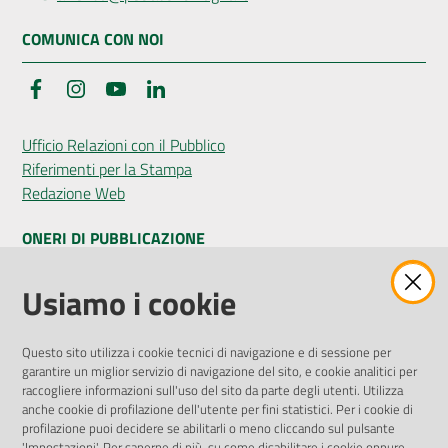
COMUNICA CON NOI
Facebook
Instagram
YouTube
LinkedIn
Ufficio Relazioni con il Pubblico
Riferimenti per la Stampa
Redazione Web
ONERI DI PUBBLICAZIONE
Amministrazione Trasparente
Usiamo i cookie
Pubblicità legale
Albo Pretorio
Questo sito utilizza i cookie tecnici di navigazione e di sessione per
Privacy Policy
garantire un miglior servizio di navigazione del sito, e cookie analitici per
Attuazione Misure PNRR
raccogliere informazioni sull'uso del sito da parte degli utenti. Utilizza
Liste di Attesa
anche cookie di profilazione dell'utente per fini statistici. Per i cookie di
profilazione puoi decidere se abilitarli o meno cliccando sul pulsante
'Impostazioni'. Per saperne di più, su come disabilitare i cookie oppure