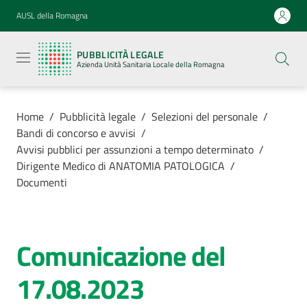
Vai al contenuto
Vai alla navigazione
Vai al footer
AUSL della Romagna
Pubblicità
legale
PUBBLICITÀ LEGALE
Azienda
Azienda Unità Sanitaria Locale della Romagna
Unità
Sanitaria
Locale della
Romagna
Home
/
Pubblicità legale
/
Selezioni del personale
/
Bandi di concorso e avvisi
/
Avvisi pubblici per assunzioni a tempo determinato
/
Dirigente Medico di ANATOMIA PATOLOGICA
/
Documenti
Azienda
Servizi
Comunicazione del
Luoghi di
17.08.2023
cura