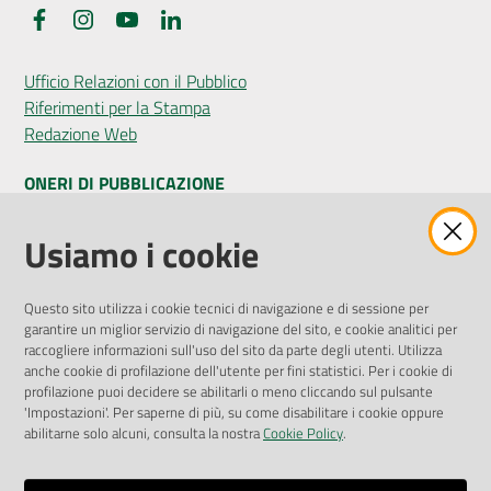
Facebook
Instagram
YouTube
LinkedIn
Ufficio Relazioni con il Pubblico
Riferimenti per la Stampa
Redazione Web
ONERI DI PUBBLICAZIONE
Amministrazione Trasparente
Usiamo i cookie
Pubblicità legale
Albo Pretorio
Questo sito utilizza i cookie tecnici di navigazione e di sessione per
Privacy Policy
garantire un miglior servizio di navigazione del sito, e cookie analitici per
Attuazione Misure PNRR
raccogliere informazioni sull'uso del sito da parte degli utenti. Utilizza
Liste di Attesa
anche cookie di profilazione dell'utente per fini statistici. Per i cookie di
profilazione puoi decidere se abilitarli o meno cliccando sul pulsante
'Impostazioni'. Per saperne di più, su come disabilitare i cookie oppure
ENTI, IMPRESE E PARTNER
abilitarne solo alcuni, consulta la nostra
Cookie Policy
.
Fatturazione Elettronica