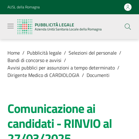
Vai al contenuto
Vai alla navigazione
Vai al footer
AUSL della Romagna
Pubblicità
legale
PUBBLICITÀ LEGALE
Azienda
Azienda Unità Sanitaria Locale della Romagna
Unità
Sanitaria
Locale della
Romagna
Home
/
Pubblicità legale
/
Selezioni del personale
/
Bandi di concorso e avvisi
/
Avvisi pubblici per assunzioni a tempo determinato
/
Dirigente Medico di CARDIOLOGIA
/
Documenti
Azienda
Servizi
Comunicazione ai
candidati - RINVIO al
Luoghi di
cura
27/03/2025