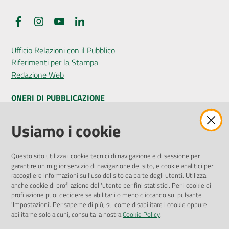
Facebook
Instagram
YouTube
LinkedIn
Ufficio Relazioni con il Pubblico
Riferimenti per la Stampa
Redazione Web
ONERI DI PUBBLICAZIONE
Amministrazione Trasparente
Usiamo i cookie
Pubblicità legale
Albo Pretorio
Questo sito utilizza i cookie tecnici di navigazione e di sessione per
Privacy Policy
garantire un miglior servizio di navigazione del sito, e cookie analitici per
Attuazione Misure PNRR
raccogliere informazioni sull'uso del sito da parte degli utenti. Utilizza
Liste di Attesa
anche cookie di profilazione dell'utente per fini statistici. Per i cookie di
profilazione puoi decidere se abilitarli o meno cliccando sul pulsante
'Impostazioni'. Per saperne di più, su come disabilitare i cookie oppure
ENTI, IMPRESE E PARTNER
abilitarne solo alcuni, consulta la nostra
Cookie Policy
.