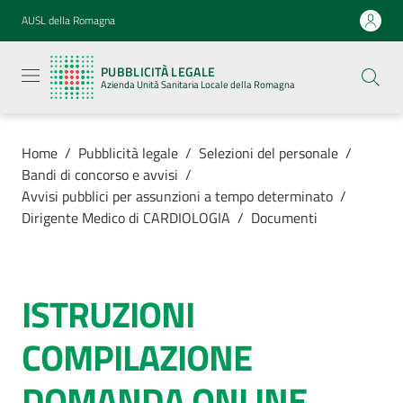
Vai al contenuto
Vai alla navigazione
Vai al footer
AUSL della Romagna
Pubblicità
legale
PUBBLICITÀ LEGALE
Azienda
Azienda Unità Sanitaria Locale della Romagna
Unità
Sanitaria
Locale della
Romagna
Home
/
Pubblicità legale
/
Selezioni del personale
/
Bandi di concorso e avvisi
/
Avvisi pubblici per assunzioni a tempo determinato
/
Dirigente Medico di CARDIOLOGIA
/
Documenti
Azienda
Servizi
ISTRUZIONI
COMPILAZIONE
Luoghi di
cura
DOMANDA ONLINE