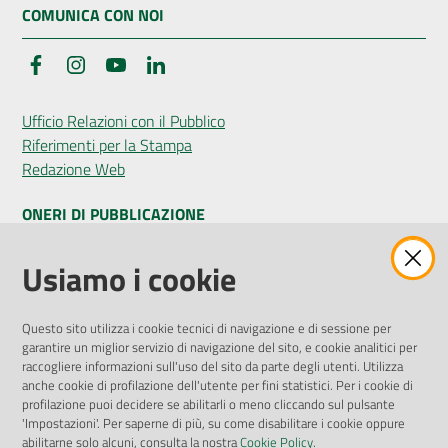
COMUNICA CON NOI
Facebook
Instagram
YouTube
LinkedIn
Ufficio Relazioni con il Pubblico
Riferimenti per la Stampa
Redazione Web
ONERI DI PUBBLICAZIONE
Amministrazione Trasparente
Usiamo i cookie
Pubblicità legale
Albo Pretorio
Questo sito utilizza i cookie tecnici di navigazione e di sessione per
Privacy Policy
garantire un miglior servizio di navigazione del sito, e cookie analitici per
Attuazione Misure PNRR
raccogliere informazioni sull'uso del sito da parte degli utenti. Utilizza
Liste di Attesa
anche cookie di profilazione dell'utente per fini statistici. Per i cookie di
profilazione puoi decidere se abilitarli o meno cliccando sul pulsante
'Impostazioni'. Per saperne di più, su come disabilitare i cookie oppure
ENTI, IMPRESE E PARTNER
abilitarne solo alcuni, consulta la nostra
Cookie Policy
.