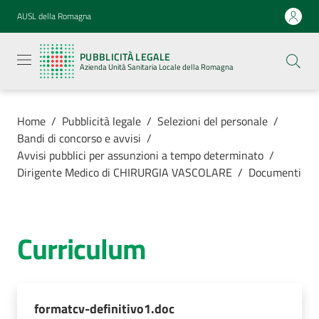
Vai al contenuto
Vai alla navigazione
Vai al footer
AUSL della Romagna
Pubblicità
legale
PUBBLICITÀ LEGALE
Azienda
Azienda Unità Sanitaria Locale della Romagna
Unità
Sanitaria
Locale della
Romagna
Home
/
Pubblicità legale
/
Selezioni del personale
/
Bandi di concorso e avvisi
/
Avvisi pubblici per assunzioni a tempo determinato
/
Dirigente Medico di CHIRURGIA VASCOLARE
/
Documenti
Azienda
Servizi
Curriculum
Luoghi di
cura
formatcv-definitivo1.doc