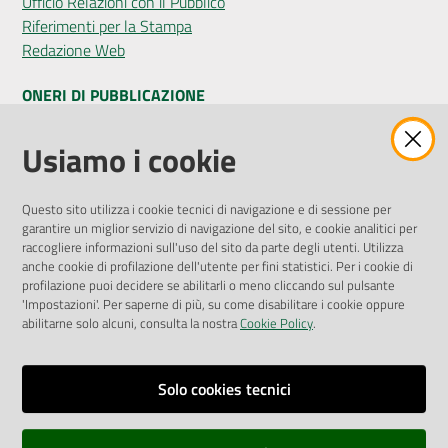
Ufficio Relazioni con il Pubblico
Riferimenti per la Stampa
Redazione Web
ONERI DI PUBBLICAZIONE
Amministrazione Trasparente
Usiamo i cookie
Pubblicità legale
Albo Pretorio
Questo sito utilizza i cookie tecnici di navigazione e di sessione per
Privacy Policy
garantire un miglior servizio di navigazione del sito, e cookie analitici per
Attuazione Misure PNRR
raccogliere informazioni sull'uso del sito da parte degli utenti. Utilizza
Liste di Attesa
anche cookie di profilazione dell'utente per fini statistici. Per i cookie di
profilazione puoi decidere se abilitarli o meno cliccando sul pulsante
'Impostazioni'. Per saperne di più, su come disabilitare i cookie oppure
ENTI, IMPRESE E PARTNER
abilitarne solo alcuni, consulta la nostra
Cookie Policy
.
Fatturazione Elettronica
Gare e Appalti
Solo cookies tecnici
Richiesta Patrocinio