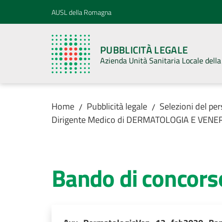
Vai al contenuto
Vai alla navigazione
Vai al footer
AUSL della Romagna
PUBBLICITÀ LEGALE
Azienda Unità Sanitaria Locale del
Home
Pubblicità legale
Selezioni del pe
/
/
Dirigente Medico di DERMATOLOGIA E VENE
Bando di concors