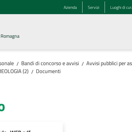
Azienda
Servizi
Luoghi di cur
la Romagna
rsonale
Bandi di concorso e avvisi
Avvisi pubblici per 
/
/
REOLOGIA (2)
Documenti
/
o