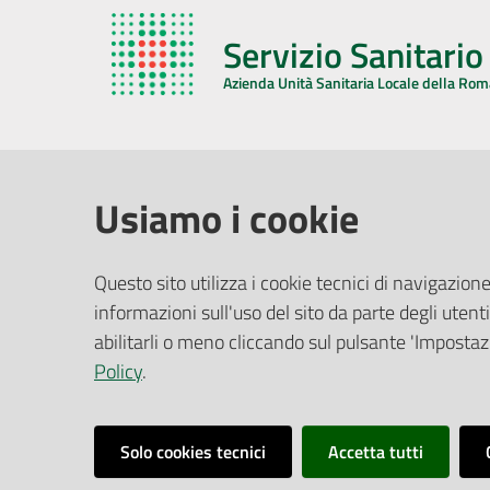
Servizio Sanitari
Azienda Unità Sanitaria Locale della Ro
AZIENDA USL DELLA ROMAGNA
COMUNI
Usiamo i cookie
Sede Legale
Face
Questo sito utilizza i cookie tecnici di navigazione
Via De Gasperi, 8 - 48121 Ravenna (RA)
informazioni sull'uso del sito da parte degli utenti
Ufficio R
CF/P.IVA:
02483810392
Riferime
abilitarli o meno cliccando sul pulsante 'Impostazi
PEC:
azienda@pec.auslromagna.it
Redazio
Policy
.
Solo cookies tecnici
Accetta tutti