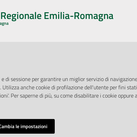
o Regionale Emilia-Romagna
magna
CA CON NOI
ONERI DI PUBBLICAZIONE
book
Instagram
YouTube
LinkedIn
Amministrazione Trasparente
Pubblicità legale
 e di sessione per garantire un miglior servizio di navigazione 
Albo Pretorio
. Utilizza anche cookie di profilazione dell'utente per fini stati
elazioni con il Pubblico
Privacy Policy
nti per la Stampa
oni'. Per saperne di più, su come disabilitare i cookie oppure 
Attuazione Misure PNRR
ne Web
Liste di Attesa
Cambia le impostazioni