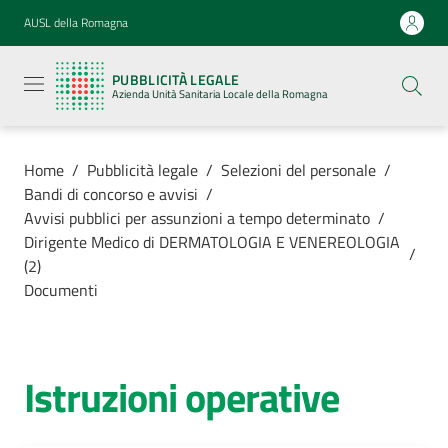
Vai al contenuto
Vai alla navigazione
Vai al footer
AUSL della Romagna
Pubblicità
legale
PUBBLICITÀ LEGALE
Azienda
Azienda Unità Sanitaria Locale della Romagna
Unità
Sanitaria
Locale della
Romagna
Home
/
Pubblicità legale
/
Selezioni del personale
/
Bandi di concorso e avvisi
/
Avvisi pubblici per assunzioni a tempo determinato
/
Dirigente Medico di DERMATOLOGIA E VENEREOLOGIA
/
(2)
Azienda
Documenti
Servizi
Istruzioni operative
Luoghi di
cura