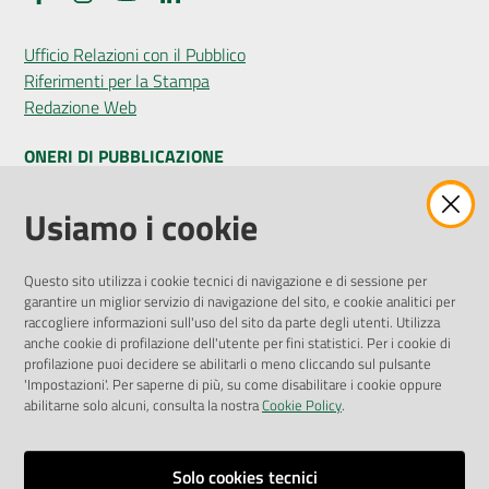
Ufficio Relazioni con il Pubblico
Riferimenti per la Stampa
Redazione Web
ONERI DI PUBBLICAZIONE
Amministrazione Trasparente
Usiamo i cookie
Pubblicità legale
Albo Pretorio
Questo sito utilizza i cookie tecnici di navigazione e di sessione per
Privacy Policy
garantire un miglior servizio di navigazione del sito, e cookie analitici per
Attuazione Misure PNRR
raccogliere informazioni sull'uso del sito da parte degli utenti. Utilizza
Liste di Attesa
anche cookie di profilazione dell'utente per fini statistici. Per i cookie di
profilazione puoi decidere se abilitarli o meno cliccando sul pulsante
'Impostazioni'. Per saperne di più, su come disabilitare i cookie oppure
ENTI, IMPRESE E PARTNER
abilitarne solo alcuni, consulta la nostra
Cookie Policy
.
Fatturazione Elettronica
Gare e Appalti
Solo cookies tecnici