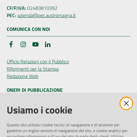
CF/P.IVA:
02483810392
PEC:
azienda@pec.auslromagna.it
COMUNICA CON NOI
Facebook
Instagram
YouTube
LinkedIn
Ufficio Relazioni con il Pubblico
Riferimenti per la Stampa
Redazione Web
ONERI DI PUBBLICAZIONE
Amministrazione Trasparente
Usiamo i cookie
Pubblicità legale
Albo Pretorio
Questo sito utilizza i cookie tecnici di navigazione e di sessione per
Privacy Policy
garantire un miglior servizio di navigazione del sito, e cookie analitici per
Attuazione Misure PNRR
raccogliere informazioni sull'uso del sito da parte degli utenti. Utilizza