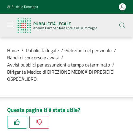
Vai al contenuto
Vai alla navigazione
Vai al footer
AUSL della Romagna
Pubblicità
legale
PUBBLICITÀ LEGALE
Azienda
Azienda Unità Sanitaria Locale della Romagna
Unità
Sanitaria
Locale della
Romagna
Home
/
Pubblicità legale
/
Selezioni del personale
/
Bandi di concorso e avvisi
/
Avvisi pubblici per assunzioni a tempo determinato
/
Dirigente Medico di DIREZIONE MEDICA DI PRESIDIO
OSPEDALIERO
Azienda
Servizi
Questa pagina ti è stata utile?
Luoghi di
cura