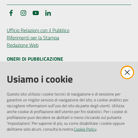
Facebook
Instagram
YouTube
LinkedIn
Ufficio Relazioni con il Pubblico
Riferimenti per la Stampa
Redazione Web
ONERI DI PUBBLICAZIONE
Amministrazione Trasparente
Usiamo i cookie
Pubblicità legale
Albo Pretorio
Questo sito utilizza i cookie tecnici di navigazione e di sessione per
Privacy Policy
garantire un miglior servizio di navigazione del sito, e cookie analitici per
Attuazione Misure PNRR
raccogliere informazioni sull'uso del sito da parte degli utenti. Utilizza
Liste di Attesa
anche cookie di profilazione dell'utente per fini statistici. Per i cookie di
profilazione puoi decidere se abilitarli o meno cliccando sul pulsante
'Impostazioni'. Per saperne di più, su come disabilitare i cookie oppure
ENTI, IMPRESE E PARTNER
abilitarne solo alcuni, consulta la nostra
Cookie Policy
.