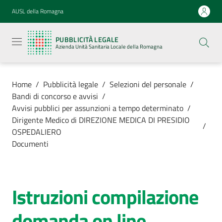
Vai al contenuto
Vai alla navigazione
Vai al footer
AUSL della Romagna
Pubblicità
legale
PUBBLICITÀ LEGALE
Azienda
Azienda Unità Sanitaria Locale della Romagna
Unità
Sanitaria
Locale della
Romagna
Home
/
Pubblicità legale
/
Selezioni del personale
/
Bandi di concorso e avvisi
/
Avvisi pubblici per assunzioni a tempo determinato
/
Dirigente Medico di DIREZIONE MEDICA DI PRESIDIO
/
OSPEDALIERO
Azienda
Documenti
Servizi
Istruzioni compilazione
Luoghi di
cura
domanda on line