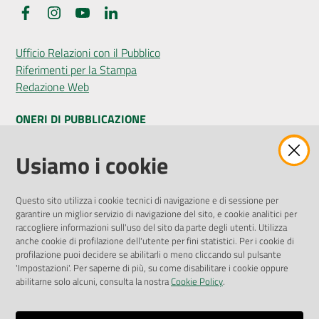
Facebook
Instagram
YouTube
LinkedIn
Ufficio Relazioni con il Pubblico
Riferimenti per la Stampa
Redazione Web
ONERI DI PUBBLICAZIONE
Amministrazione Trasparente
Usiamo i cookie
Pubblicità legale
Albo Pretorio
Questo sito utilizza i cookie tecnici di navigazione e di sessione per
Privacy Policy
garantire un miglior servizio di navigazione del sito, e cookie analitici per
Attuazione Misure PNRR
raccogliere informazioni sull'uso del sito da parte degli utenti. Utilizza
Liste di Attesa
anche cookie di profilazione dell'utente per fini statistici. Per i cookie di
profilazione puoi decidere se abilitarli o meno cliccando sul pulsante
'Impostazioni'. Per saperne di più, su come disabilitare i cookie oppure
ENTI, IMPRESE E PARTNER
abilitarne solo alcuni, consulta la nostra
Cookie Policy
.
Fatturazione Elettronica