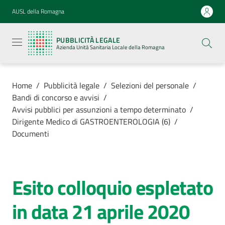
Vai al contenuto
Vai alla navigazione
Vai al footer
AUSL della Romagna
Pubblicità
legale
PUBBLICITÀ LEGALE
Azienda
Azienda Unità Sanitaria Locale della Romagna
Unità
Sanitaria
Locale della
Romagna
Home
/
Pubblicità legale
/
Selezioni del personale
/
Bandi di concorso e avvisi
/
Avvisi pubblici per assunzioni a tempo determinato
/
Dirigente Medico di GASTROENTEROLOGIA (6)
/
Documenti
Azienda
Servizi
Esito colloquio espletato
Luoghi di
in data 21 aprile 2020
cura