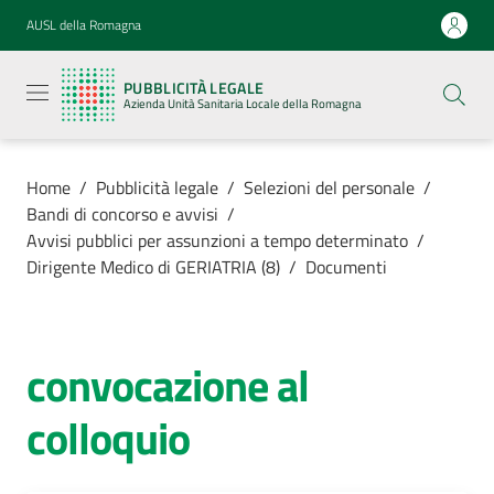
Vai al contenuto
Vai alla navigazione
Vai al footer
AUSL della Romagna
Pubblicità
legale
PUBBLICITÀ LEGALE
Azienda
Azienda Unità Sanitaria Locale della Romagna
Unità
Sanitaria
Locale della
Romagna
Home
/
Pubblicità legale
/
Selezioni del personale
/
Bandi di concorso e avvisi
/
Avvisi pubblici per assunzioni a tempo determinato
/
Dirigente Medico di GERIATRIA (8)
/
Documenti
Azienda
Servizi
convocazione al
colloquio
Luoghi di
cura