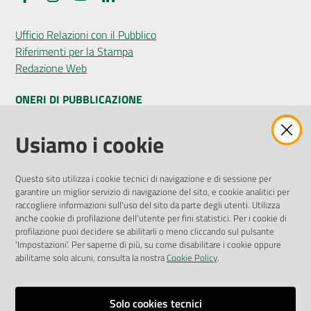
Ufficio Relazioni con il Pubblico
Riferimenti per la Stampa
Redazione Web
ONERI DI PUBBLICAZIONE
Amministrazione Trasparente
Usiamo i cookie
Pubblicità legale
Albo Pretorio
Questo sito utilizza i cookie tecnici di navigazione e di sessione per
Privacy Policy
garantire un miglior servizio di navigazione del sito, e cookie analitici per
Attuazione Misure PNRR
raccogliere informazioni sull'uso del sito da parte degli utenti. Utilizza
Liste di Attesa
anche cookie di profilazione dell'utente per fini statistici. Per i cookie di
profilazione puoi decidere se abilitarli o meno cliccando sul pulsante
'Impostazioni'. Per saperne di più, su come disabilitare i cookie oppure
ENTI, IMPRESE E PARTNER
abilitarne solo alcuni, consulta la nostra
Cookie Policy
.
Fatturazione Elettronica
Gare e Appalti
Solo cookies tecnici