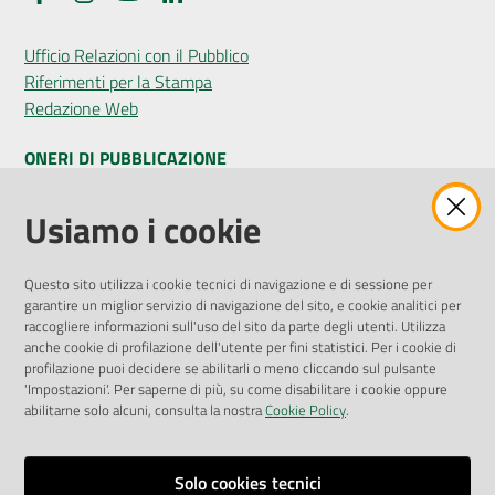
Ufficio Relazioni con il Pubblico
Riferimenti per la Stampa
Redazione Web
ONERI DI PUBBLICAZIONE
Amministrazione Trasparente
Usiamo i cookie
Pubblicità legale
Albo Pretorio
Questo sito utilizza i cookie tecnici di navigazione e di sessione per
Privacy Policy
garantire un miglior servizio di navigazione del sito, e cookie analitici per
Attuazione Misure PNRR
raccogliere informazioni sull'uso del sito da parte degli utenti. Utilizza
Liste di Attesa
anche cookie di profilazione dell'utente per fini statistici. Per i cookie di
profilazione puoi decidere se abilitarli o meno cliccando sul pulsante
'Impostazioni'. Per saperne di più, su come disabilitare i cookie oppure
ENTI, IMPRESE E PARTNER
abilitarne solo alcuni, consulta la nostra
Cookie Policy
.
Fatturazione Elettronica
Gare e Appalti
Solo cookies tecnici