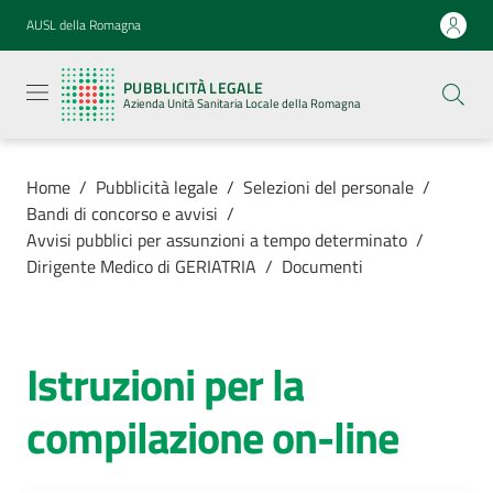
Vai al contenuto
Vai alla navigazione
Vai al footer
AUSL della Romagna
Pubblicità
legale
PUBBLICITÀ LEGALE
Azienda
Azienda Unità Sanitaria Locale della Romagna
Unità
Sanitaria
Locale della
Romagna
Home
/
Pubblicità legale
/
Selezioni del personale
/
Bandi di concorso e avvisi
/
Avvisi pubblici per assunzioni a tempo determinato
/
Dirigente Medico di GERIATRIA
/
Documenti
Azienda
Servizi
Istruzioni per la
compilazione on-line
Luoghi di
cura