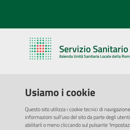
Servizio Sanitari
Azienda Unità Sanitaria Locale della Ro
AZIENDA USL DELLA ROMAGNA
COMUNI
Usiamo i cookie
Sede Legale
Face
Questo sito utilizza i cookie tecnici di navigazione
Via De Gasperi, 8 - 48121 Ravenna (RA)
informazioni sull'uso del sito da parte degli utenti
Ufficio R
CF/P.IVA:
02483810392
Riferime
abilitarli o meno cliccando sul pulsante 'Impostazi
PEC:
azienda@pec.auslromagna.it