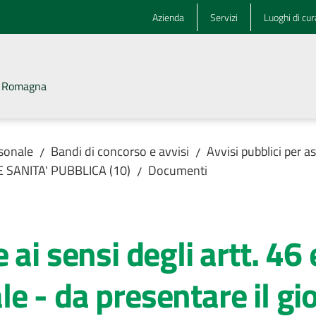
Azienda
Servizi
Luoghi di cur
la Romagna
rsonale
Bandi di concorso e avvisi
Avvisi pubblici per 
/
/
E SANITA' PUBBLICA (10)
Documenti
/
ai sensi degli artt. 46
 - da presentare il gio