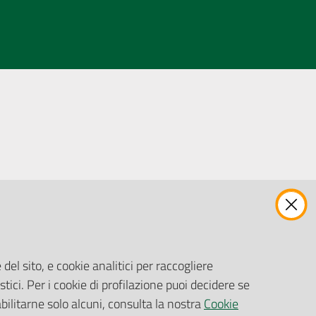
ENTI, IMPRESE E PARTNER
Fatturazione Elettronica
Gare e Appalti
del sito, e cookie analitici per raccogliere
Richiesta Patrocinio
stici. Per i cookie di profilazione puoi decidere se
abilitarne solo alcuni, consulta la nostra
Cookie