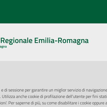
o Regionale Emilia-Romagna
magna
CA CON NOI
ONERI DI PUBBLICAZIONE
book
Instagram
YouTube
LinkedIn
Amministrazione Trasparente
Pubblicità legale
 e di sessione per garantire un miglior servizio di navigazione 
Albo Pretorio
. Utilizza anche cookie di profilazione dell'utente per fini stati
elazioni con il Pubblico
Privacy Policy
nti per la Stampa
oni'. Per saperne di più, su come disabilitare i cookie oppure 
Attuazione Misure PNRR