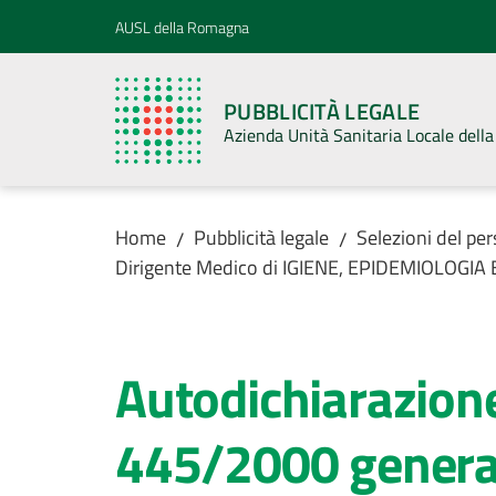
Vai al contenuto
Vai alla navigazione
Vai al footer
AUSL della Romagna
PUBBLICITÀ LEGALE
Azienda Unità Sanitaria Locale del
Home
Pubblicità legale
Selezioni del pe
/
/
Dirigente Medico di IGIENE, EPIDEMIOLOGIA 
Autodichiarazione 
445/2000 generale