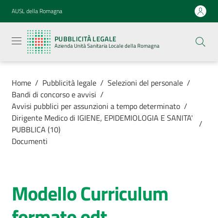
Vai al contenuto
Vai alla navigazione
Vai al footer
AUSL della Romagna
Pubblicità
legale
PUBBLICITÀ LEGALE
Azienda
Azienda Unità Sanitaria Locale della Romagna
Unità
Sanitaria
Locale della
Romagna
Home
/
Pubblicità legale
/
Selezioni del personale
/
Bandi di concorso e avvisi
/
Avvisi pubblici per assunzioni a tempo determinato
/
Dirigente Medico di IGIENE, EPIDEMIOLOGIA E SANITA'
/
PUBBLICA (10)
Azienda
Documenti
Servizi
Modello Curriculum
Luoghi di
cura
formato odt.