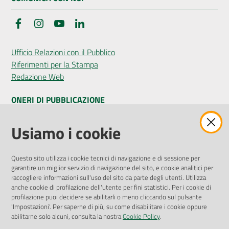
Facebook
Instagram
YouTube
LinkedIn
Ufficio Relazioni con il Pubblico
Riferimenti per la Stampa
Redazione Web
ONERI DI PUBBLICAZIONE
Amministrazione Trasparente
Usiamo i cookie
Pubblicità legale
Albo Pretorio
Questo sito utilizza i cookie tecnici di navigazione e di sessione per
Privacy Policy
garantire un miglior servizio di navigazione del sito, e cookie analitici per
Attuazione Misure PNRR
raccogliere informazioni sull'uso del sito da parte degli utenti. Utilizza
Liste di Attesa
anche cookie di profilazione dell'utente per fini statistici. Per i cookie di
profilazione puoi decidere se abilitarli o meno cliccando sul pulsante
'Impostazioni'. Per saperne di più, su come disabilitare i cookie oppure
ENTI, IMPRESE E PARTNER
abilitarne solo alcuni, consulta la nostra
Cookie Policy
.