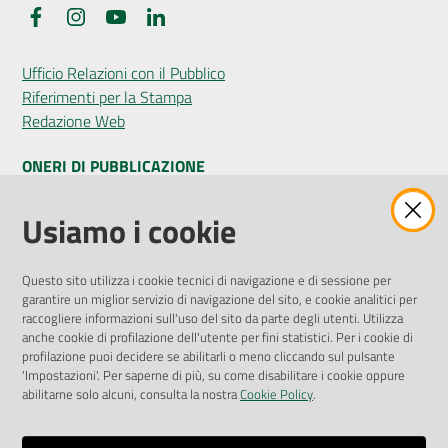
Facebook
Instagram
YouTube
LinkedIn
Ufficio Relazioni con il Pubblico
Riferimenti per la Stampa
Redazione Web
ONERI DI PUBBLICAZIONE
Amministrazione Trasparente
Usiamo i cookie
Pubblicità legale
Albo Pretorio
Questo sito utilizza i cookie tecnici di navigazione e di sessione per
Privacy Policy
garantire un miglior servizio di navigazione del sito, e cookie analitici per
Attuazione Misure PNRR
raccogliere informazioni sull'uso del sito da parte degli utenti. Utilizza
Liste di Attesa
anche cookie di profilazione dell'utente per fini statistici. Per i cookie di
profilazione puoi decidere se abilitarli o meno cliccando sul pulsante
'Impostazioni'. Per saperne di più, su come disabilitare i cookie oppure
ENTI, IMPRESE E PARTNER
abilitarne solo alcuni, consulta la nostra
Cookie Policy
.
Fatturazione Elettronica