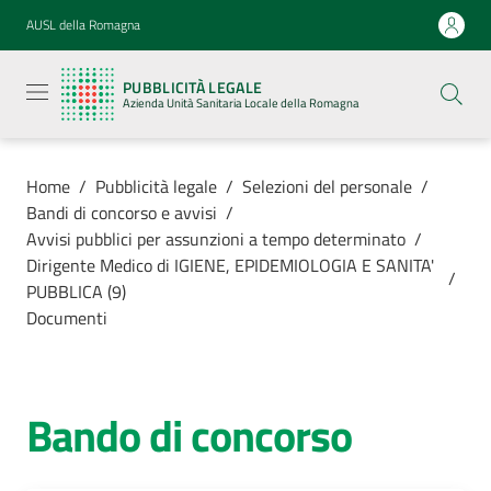
Vai al contenuto
Vai alla navigazione
Vai al footer
AUSL della Romagna
Pubblicità
legale
PUBBLICITÀ LEGALE
Azienda
Azienda Unità Sanitaria Locale della Romagna
Unità
Sanitaria
Locale della
Romagna
Home
/
Pubblicità legale
/
Selezioni del personale
/
Bandi di concorso e avvisi
/
Avvisi pubblici per assunzioni a tempo determinato
/
Dirigente Medico di IGIENE, EPIDEMIOLOGIA E SANITA'
/
PUBBLICA (9)
Azienda
Documenti
Servizi
Bando di concorso
Luoghi di
cura