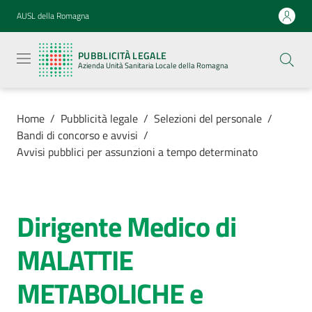
Vai al contenuto
Vai alla navigazione
Vai al footer
AUSL della Romagna
Pubblicità
legale
PUBBLICITÀ LEGALE
Azienda
Azienda Unità Sanitaria Locale della Romagna
Unità
Sanitaria
Locale della
Romagna
Home
/
Pubblicità legale
/
Selezioni del personale
/
Bandi di concorso e avvisi
/
Avvisi pubblici per assunzioni a tempo determinato
Azienda
Dirigente Medico di
Salta al contenuto
Servizi
MALATTIE
Luoghi di
METABOLICHE e
cura