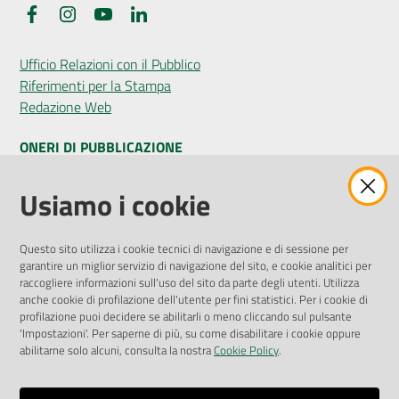
Facebook
Instagram
YouTube
LinkedIn
Ufficio Relazioni con il Pubblico
Riferimenti per la Stampa
Redazione Web
ONERI DI PUBBLICAZIONE
Amministrazione Trasparente
Usiamo i cookie
Pubblicità legale
Albo Pretorio
Questo sito utilizza i cookie tecnici di navigazione e di sessione per
Privacy Policy
garantire un miglior servizio di navigazione del sito, e cookie analitici per
Attuazione Misure PNRR
raccogliere informazioni sull'uso del sito da parte degli utenti. Utilizza
Liste di Attesa
anche cookie di profilazione dell'utente per fini statistici. Per i cookie di
profilazione puoi decidere se abilitarli o meno cliccando sul pulsante
'Impostazioni'. Per saperne di più, su come disabilitare i cookie oppure
ENTI, IMPRESE E PARTNER
abilitarne solo alcuni, consulta la nostra
Cookie Policy
.
Fatturazione Elettronica