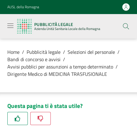
Vai al contenuto
Vai alla navigazione
Vai al footer
AUSL della Romagna
Pubblicità
legale
PUBBLICITÀ LEGALE
Azienda
Azienda Unità Sanitaria Locale della Romagna
Unità
Sanitaria
Locale della
Romagna
Home
/
Pubblicità legale
/
Selezioni del personale
/
Bandi di concorso e avvisi
/
Avvisi pubblici per assunzioni a tempo determinato
/
Dirigente Medico di MEDICINA TRASFUSIONALE
Azienda
Servizi
Questa pagina ti è stata utile?
Luoghi di
cura