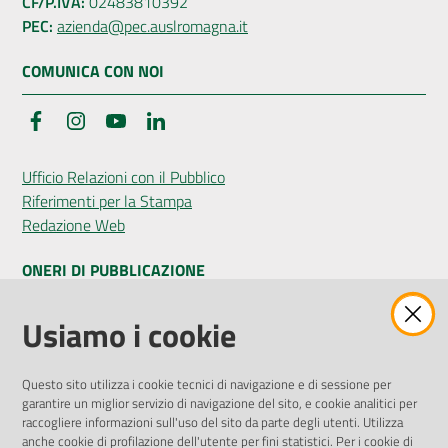
CF/P.IVA:
02483810392
PEC:
azienda@pec.auslromagna.it
COMUNICA CON NOI
Facebook
Instagram
YouTube
LinkedIn
Ufficio Relazioni con il Pubblico
Riferimenti per la Stampa
Redazione Web
ONERI DI PUBBLICAZIONE
Amministrazione Trasparente
Usiamo i cookie
Pubblicità legale
Albo Pretorio
Questo sito utilizza i cookie tecnici di navigazione e di sessione per
Privacy Policy
garantire un miglior servizio di navigazione del sito, e cookie analitici per
Attuazione Misure PNRR
raccogliere informazioni sull'uso del sito da parte degli utenti. Utilizza
Liste di Attesa
anche cookie di profilazione dell'utente per fini statistici. Per i cookie di