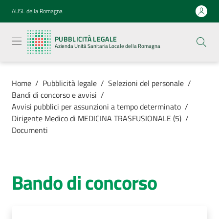
Vai al contenuto
Vai alla navigazione
Vai al footer
AUSL della Romagna
Pubblicità
legale
PUBBLICITÀ LEGALE
Azienda
Azienda Unità Sanitaria Locale della Romagna
Unità
Sanitaria
Locale della
Romagna
Home
/
Pubblicità legale
/
Selezioni del personale
/
Bandi di concorso e avvisi
/
Avvisi pubblici per assunzioni a tempo determinato
/
Dirigente Medico di MEDICINA TRASFUSIONALE (5)
/
Documenti
Azienda
Servizi
Bando di concorso
Luoghi di
cura