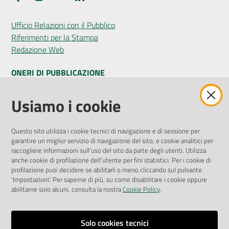
Ufficio Relazioni con il Pubblico
Riferimenti per la Stampa
Redazione Web
ONERI DI PUBBLICAZIONE
Amministrazione Trasparente
Usiamo i cookie
Pubblicità legale
Albo Pretorio
Questo sito utilizza i cookie tecnici di navigazione e di sessione per
Privacy Policy
garantire un miglior servizio di navigazione del sito, e cookie analitici per
Attuazione Misure PNRR
raccogliere informazioni sull'uso del sito da parte degli utenti. Utilizza
Liste di Attesa
anche cookie di profilazione dell'utente per fini statistici. Per i cookie di
profilazione puoi decidere se abilitarli o meno cliccando sul pulsante
'Impostazioni'. Per saperne di più, su come disabilitare i cookie oppure
ENTI, IMPRESE E PARTNER
abilitarne solo alcuni, consulta la nostra
Cookie Policy
.
Fatturazione Elettronica
Gare e Appalti
Solo cookies tecnici