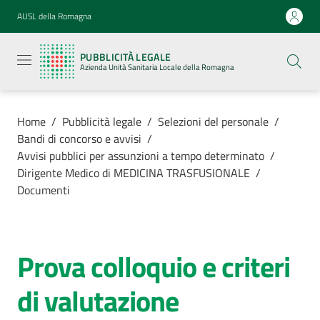
Vai al contenuto
Vai alla navigazione
Vai al footer
AUSL della Romagna
Pubblicità
legale
PUBBLICITÀ LEGALE
Azienda
Azienda Unità Sanitaria Locale della Romagna
Unità
Sanitaria
Locale della
Romagna
Home
/
Pubblicità legale
/
Selezioni del personale
/
Bandi di concorso e avvisi
/
Avvisi pubblici per assunzioni a tempo determinato
/
Dirigente Medico di MEDICINA TRASFUSIONALE
/
Documenti
Azienda
Servizi
Prova colloquio e criteri
Luoghi di
di valutazione
cura