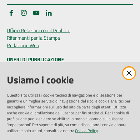
Facebook
Instagram
YouTube
LinkedIn
Ufficio Relazioni con il Pubblico
Riferimenti per la Stampa
Redazione Web
ONERI DI PUBBLICAZIONE
Amministrazione Trasparente
Usiamo i cookie
Pubblicità legale
Albo Pretorio
Questo sito utilizza i cookie tecnici di navigazione e di sessione per
Privacy Policy
garantire un miglior servizio di navigazione del sito, e cookie analitici per
Attuazione Misure PNRR
raccogliere informazioni sull'uso del sito da parte degli utenti. Utilizza
Liste di Attesa
anche cookie di profilazione dell'utente per fini statistici. Per i cookie di
profilazione puoi decidere se abilitarli o meno cliccando sul pulsante
'Impostazioni'. Per saperne di più, su come disabilitare i cookie oppure
ENTI, IMPRESE E PARTNER
abilitarne solo alcuni, consulta la nostra
Cookie Policy
.