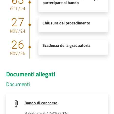
partecipare al bando
OTT
/
24
27
Chiusura del procedimento
NOV
/
24
26
Scadenza della graduatoria
NOV
/
26
Documenti allegati
Documenti
Bando di concorso
Pubblicato il: 17-09-2024