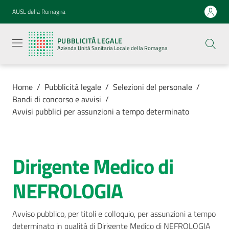
Vai al contenuto
Vai alla navigazione
Vai al footer
AUSL della Romagna
Pubblicità
legale
PUBBLICITÀ LEGALE
Azienda
Azienda Unità Sanitaria Locale della Romagna
Unità
Sanitaria
Locale della
Romagna
Home
/
Pubblicità legale
/
Selezioni del personale
/
Bandi di concorso e avvisi
/
Avvisi pubblici per assunzioni a tempo determinato
Azienda
Dirigente Medico di
Salta al contenuto
Servizi
NEFROLOGIA
Luoghi di
cura
Avviso pubblico, per titoli e colloquio, per assunzioni a tempo 
determinato in qualità di Dirigente Medico di NEFROLOGIA