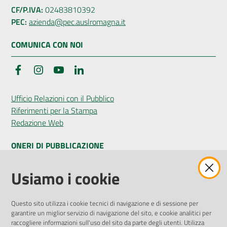
CF/P.IVA:
02483810392
PEC:
azienda@pec.auslromagna.it
COMUNICA CON NOI
Facebook
Instagram
YouTube
LinkedIn
Ufficio Relazioni con il Pubblico
Riferimenti per la Stampa
Redazione Web
ONERI DI PUBBLICAZIONE
Amministrazione Trasparente
Usiamo i cookie
Pubblicità legale
Albo Pretorio
Questo sito utilizza i cookie tecnici di navigazione e di sessione per
Privacy Policy
garantire un miglior servizio di navigazione del sito, e cookie analitici per
Attuazione Misure PNRR
raccogliere informazioni sull'uso del sito da parte degli utenti. Utilizza