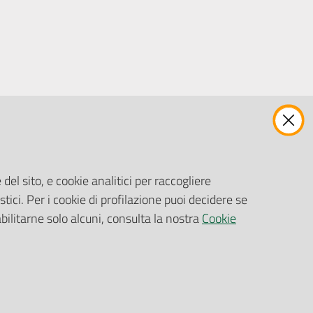
ENTI, IMPRESE E PARTNER
Fatturazione Elettronica
Gare e Appalti
del sito, e cookie analitici per raccogliere
Richiesta Patrocinio
stici. Per i cookie di profilazione puoi decidere se
abilitarne solo alcuni, consulta la nostra
Cookie