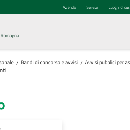
Azienda
Servizi
Luoghi di cur
la Romagna
rsonale
Bandi di concorso e avvisi
Avvisi pubblici per 
/
/
nti
o