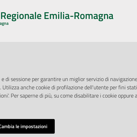
o Regionale Emilia-Romagna
magna
CA CON NOI
ONERI DI PUBBLICAZIONE
book
Instagram
YouTube
LinkedIn
Amministrazione Trasparente
Pubblicità legale
 e di sessione per garantire un miglior servizio di navigazione 
Albo Pretorio
. Utilizza anche cookie di profilazione dell'utente per fini stati
elazioni con il Pubblico
Privacy Policy
nti per la Stampa
oni'. Per saperne di più, su come disabilitare i cookie oppure 
Attuazione Misure PNRR
ne Web
Liste di Attesa
Cambia le impostazioni