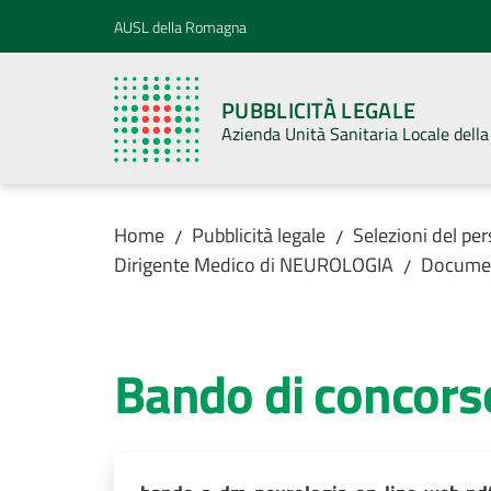
Vai al contenuto
Vai alla navigazione
Vai al footer
AUSL della Romagna
PUBBLICITÀ LEGALE
Azienda Unità Sanitaria Locale del
Home
Pubblicità legale
Selezioni del pe
/
/
Dirigente Medico di NEUROLOGIA
Docume
/
Bando di concors