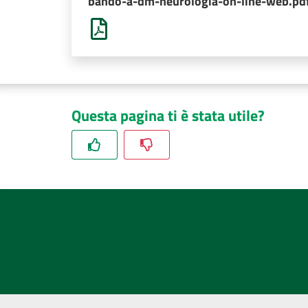
bando-a-dm-neurologia-on-line-web.pd
Questa pagina ti è stata utile?