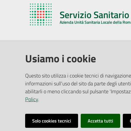
Servizio Sanitari
Azienda Unità Sanitaria Locale della Ro
AZIENDA USL DELLA ROMAGNA
COMUNI
Usiamo i cookie
Sede Legale
Face
Questo sito utilizza i cookie tecnici di navigazione
Via De Gasperi, 8 - 48121 Ravenna (RA)
informazioni sull'uso del sito da parte degli utenti
Ufficio R
CF/P.IVA:
02483810392
Riferime
abilitarli o meno cliccando sul pulsante 'Impostazi
PEC:
azienda@pec.auslromagna.it
Redazio
Policy
.
Solo cookies tecnici
Accetta tutti