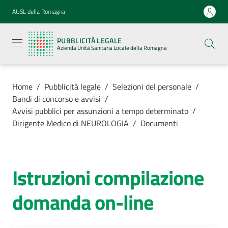
Vai al contenuto
Vai alla navigazione
Vai al footer
AUSL della Romagna
Pubblicità
legale
PUBBLICITÀ LEGALE
Azienda
Azienda Unità Sanitaria Locale della Romagna
Unità
Sanitaria
Locale della
Romagna
Home
/
Pubblicità legale
/
Selezioni del personale
/
Bandi di concorso e avvisi
/
Avvisi pubblici per assunzioni a tempo determinato
/
Dirigente Medico di NEUROLOGIA
/
Documenti
Azienda
Servizi
Istruzioni compilazione
domanda on-line
Luoghi di
cura