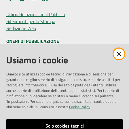
Ufficio Relazioni con il Pubblico
Riferimenti per la Stampa
Redazione Web
ONERI DI PUBBLICAZIONE
Amministrazione Trasparente
Usiamo i cookie
Pubblicità legale
Albo Pretorio
Questo sito utilizza i cookie tecnici di navigazione e di sessione per
Privacy Policy
garantire un miglior servizio di navigazione del sito, e cookie analitici per
Attuazione Misure PNRR
raccogliere informazioni sull'uso del sito da parte degli utenti. Utilizza
Liste di Attesa
anche cookie di profilazione dell'utente per fini statistici. Per i cookie di
profilazione puoi decidere se abilitarli o meno cliccando sul pulsante
'Impostazioni'. Per saperne di più, su come disabilitare i cookie oppure
ENTI, IMPRESE E PARTNER
abilitarne solo alcuni, consulta la nostra
Cookie Policy
.
Fatturazione Elettronica
Gare e Appalti
Solo cookies tecnici