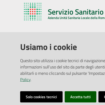
Servizio Sanitari
Azienda Unità Sanitaria Locale della Ro
AZIENDA USL DELLA ROMAGNA
COMUNI
Usiamo i cookie
Sede Legale
Face
Questo sito utilizza i cookie tecnici di navigazione
Via De Gasperi, 8 - 48121 Ravenna (RA)
informazioni sull'uso del sito da parte degli utenti
Ufficio R
CF/P.IVA:
02483810392
Riferime
abilitarli o meno cliccando sul pulsante 'Impostazi
PEC:
azienda@pec.auslromagna.it
Redazio
Policy
.
Solo cookies tecnici
Accetta tutti