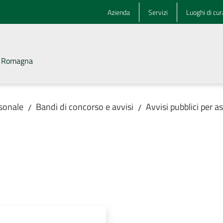
Azienda
Servizi
Luoghi di cur
la Romagna
rsonale
Bandi di concorso e avvisi
Avvisi pubblici per 
/
/