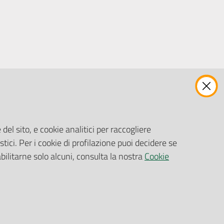
ENTI, IMPRESE E PARTNER
Fatturazione Elettronica
Gare e Appalti
del sito, e cookie analitici per raccogliere
Richiesta Patrocinio
stici. Per i cookie di profilazione puoi decidere se
abilitarne solo alcuni, consulta la nostra
Cookie