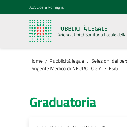
Vai al contenuto
Vai alla navigazione
Vai al footer
AUSL della Romagna
PUBBLICITÀ LEGALE
Azienda Unità Sanitaria Locale del
Home
Pubblicità legale
Selezioni del pe
/
/
Dirigente Medico di NEUROLOGIA
Esiti
/
Graduatoria