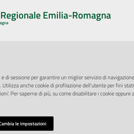
o Regionale Emilia-Romagna
magna
CA CON NOI
ONERI DI PUBBLICAZIONE
book
Instagram
YouTube
LinkedIn
Amministrazione Trasparente
Pubblicità legale
 e di sessione per garantire un miglior servizio di navigazione 
Albo Pretorio
. Utilizza anche cookie di profilazione dell'utente per fini stati
elazioni con il Pubblico
Privacy Policy
nti per la Stampa
oni'. Per saperne di più, su come disabilitare i cookie oppure 
Attuazione Misure PNRR
ne Web
Liste di Attesa
Cambia le impostazioni