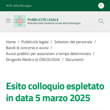
Vai al contenuto
Vai alla navigazione
Vai al footer
AUSL della Romagna
Pubblicità
legale
PUBBLICITÀ LEGALE
Azienda
Azienda Unità Sanitaria Locale della Romagna
Unità
Sanitaria
Locale della
Romagna
Home
/
Pubblicità legale
/
Selezioni del personale
/
Bandi di concorso e avvisi
/
Avvisi pubblici per assunzioni a tempo determinato
/
Dirigente Medico di ONCOLOGIA
/
Documenti
Azienda
Servizi
Esito colloquio espletato
in data 5 marzo 2025
Luoghi di
cura