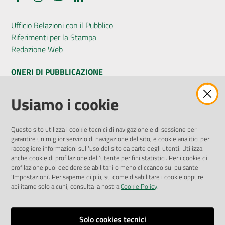
Ufficio Relazioni con il Pubblico
Riferimenti per la Stampa
Redazione Web
ONERI DI PUBBLICAZIONE
Amministrazione Trasparente
Usiamo i cookie
Pubblicità legale
Albo Pretorio
Questo sito utilizza i cookie tecnici di navigazione e di sessione per
Privacy Policy
garantire un miglior servizio di navigazione del sito, e cookie analitici per
Attuazione Misure PNRR
raccogliere informazioni sull'uso del sito da parte degli utenti. Utilizza
Liste di Attesa
anche cookie di profilazione dell'utente per fini statistici. Per i cookie di
profilazione puoi decidere se abilitarli o meno cliccando sul pulsante
'Impostazioni'. Per saperne di più, su come disabilitare i cookie oppure
ENTI, IMPRESE E PARTNER
abilitarne solo alcuni, consulta la nostra
Cookie Policy
.
Fatturazione Elettronica
Gare e Appalti
Solo cookies tecnici