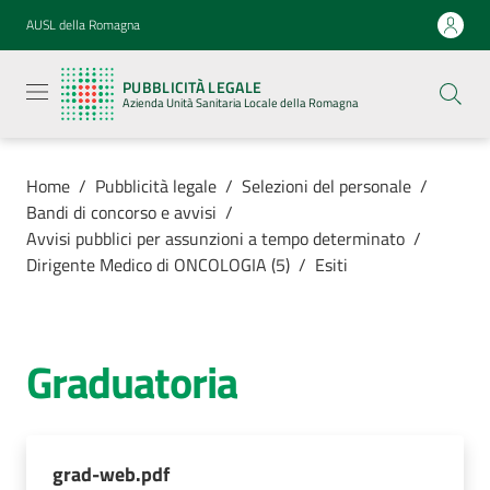
Vai al contenuto
Vai alla navigazione
Vai al footer
AUSL della Romagna
Pubblicità
legale
PUBBLICITÀ LEGALE
Azienda
Azienda Unità Sanitaria Locale della Romagna
Unità
Sanitaria
Locale della
Romagna
Home
/
Pubblicità legale
/
Selezioni del personale
/
Bandi di concorso e avvisi
/
Avvisi pubblici per assunzioni a tempo determinato
/
Dirigente Medico di ONCOLOGIA (5)
/
Esiti
Azienda
Servizi
Graduatoria
Luoghi di
cura
grad-web.pdf