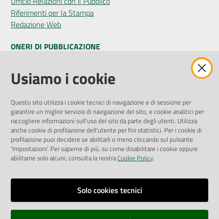
Ufficio Relazioni con il Pubblico
Riferimenti per la Stampa
Redazione Web
ONERI DI PUBBLICAZIONE
Amministrazione Trasparente
Usiamo i cookie
Pubblicità legale
Albo Pretorio
Questo sito utilizza i cookie tecnici di navigazione e di sessione per
Privacy Policy
garantire un miglior servizio di navigazione del sito, e cookie analitici per
Attuazione Misure PNRR
raccogliere informazioni sull'uso del sito da parte degli utenti. Utilizza
Liste di Attesa
anche cookie di profilazione dell'utente per fini statistici. Per i cookie di
profilazione puoi decidere se abilitarli o meno cliccando sul pulsante
'Impostazioni'. Per saperne di più, su come disabilitare i cookie oppure
ENTI, IMPRESE E PARTNER
abilitarne solo alcuni, consulta la nostra
Cookie Policy
.
Fatturazione Elettronica
Gare e Appalti
Solo cookies tecnici
Richiesta Patrocinio