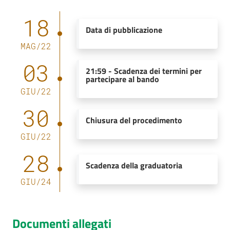
18
Data di pubblicazione
MAG
/
22
03
21:59
-
Scadenza dei termini per
partecipare al bando
GIU
/
22
30
Chiusura del procedimento
GIU
/
22
28
Scadenza della graduatoria
GIU
/
24
Documenti allegati