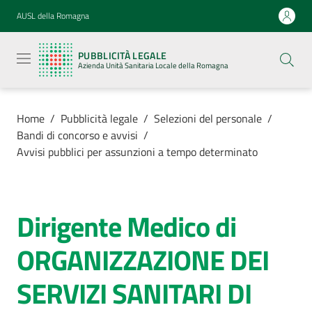
Vai al contenuto
Vai alla navigazione
Vai al footer
AUSL della Romagna
Pubblicità
legale
PUBBLICITÀ LEGALE
Azienda
Azienda Unità Sanitaria Locale della Romagna
Unità
Sanitaria
Locale della
Romagna
Home
/
Pubblicità legale
/
Selezioni del personale
/
Bandi di concorso e avvisi
/
Avvisi pubblici per assunzioni a tempo determinato
Azienda
Dirigente Medico di
Salta al contenuto
Servizi
ORGANIZZAZIONE DEI
Luoghi di
SERVIZI SANITARI DI
cura