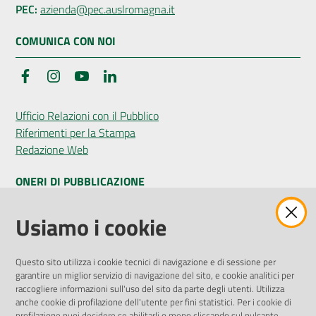
PEC:
azienda@pec.auslromagna.it
COMUNICA CON NOI
Facebook
Instagram
YouTube
LinkedIn
Ufficio Relazioni con il Pubblico
Riferimenti per la Stampa
Redazione Web
ONERI DI PUBBLICAZIONE
Amministrazione Trasparente
Usiamo i cookie
Pubblicità legale
Albo Pretorio
Questo sito utilizza i cookie tecnici di navigazione e di sessione per
Privacy Policy
garantire un miglior servizio di navigazione del sito, e cookie analitici per
Attuazione Misure PNRR
raccogliere informazioni sull'uso del sito da parte degli utenti. Utilizza
Liste di Attesa
anche cookie di profilazione dell'utente per fini statistici. Per i cookie di
profilazione puoi decidere se abilitarli o meno cliccando sul pulsante