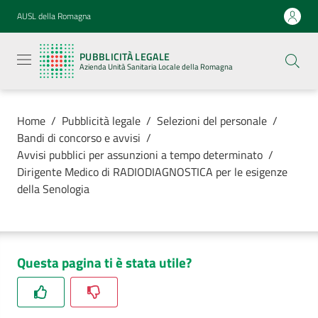
Vai al contenuto
Vai alla navigazione
Vai al footer
AUSL della Romagna
Pubblicità
legale
PUBBLICITÀ LEGALE
Azienda
Azienda Unità Sanitaria Locale della Romagna
Unità
Sanitaria
Locale della
Romagna
Home
/
Pubblicità legale
/
Selezioni del personale
/
Bandi di concorso e avvisi
/
Avvisi pubblici per assunzioni a tempo determinato
/
Dirigente Medico di RADIODIAGNOSTICA per le esigenze
della Senologia
Azienda
Servizi
Questa pagina ti è stata utile?
Luoghi di
cura