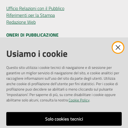
Ufficio Relazioni con il Pubblico
Riferimenti per la Stampa
Redazione Web
ONERI DI PUBBLICAZIONE
Amministrazione Trasparente
Usiamo i cookie
Pubblicità legale
Albo Pretorio
Questo sito utilizza i cookie tecnici di navigazione e di sessione per
Privacy Policy
garantire un miglior servizio di navigazione del sito, e cookie analitici per
Attuazione Misure PNRR
raccogliere informazioni sull'uso del sito da parte degli utenti. Utilizza
Liste di Attesa
anche cookie di profilazione dell'utente per fini statistici. Per i cookie di
profilazione puoi decidere se abilitarli o meno cliccando sul pulsante
'Impostazioni'. Per saperne di più, su come disabilitare i cookie oppure
ENTI, IMPRESE E PARTNER
abilitarne solo alcuni, consulta la nostra
Cookie Policy
.
Fatturazione Elettronica
Gare e Appalti
Solo cookies tecnici
Richiesta Patrocinio