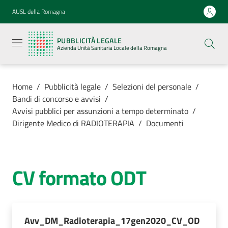
Vai al contenuto
Vai alla navigazione
Vai al footer
AUSL della Romagna
Pubblicità
legale
PUBBLICITÀ LEGALE
Azienda
Azienda Unità Sanitaria Locale della Romagna
Unità
Sanitaria
Locale della
Romagna
Home
/
Pubblicità legale
/
Selezioni del personale
/
Bandi di concorso e avvisi
/
Avvisi pubblici per assunzioni a tempo determinato
/
Dirigente Medico di RADIOTERAPIA
/
Documenti
Azienda
Servizi
CV formato ODT
Luoghi di
cura
Avv_DM_Radioterapia_17gen2020_CV_OD