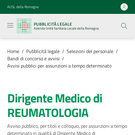
Vai al contenuto
Vai alla navigazione
Vai al footer
AUSL della Romagna
Pubblicità
legale
PUBBLICITÀ LEGALE
Azienda
Azienda Unità Sanitaria Locale della Romagna
Unità
Sanitaria
Locale della
Romagna
Home
/
Pubblicità legale
/
Selezioni del personale
/
Bandi di concorso e avvisi
/
Avvisi pubblici per assunzioni a tempo determinato
Azienda
Dirigente Medico di
Salta al contenuto
Servizi
REUMATOLOGIA
Luoghi di
cura
Avviso pubblico, per titoli e colloquio, per assunzioni a tempo 
determinato in qualità di Dirigente Medico di 