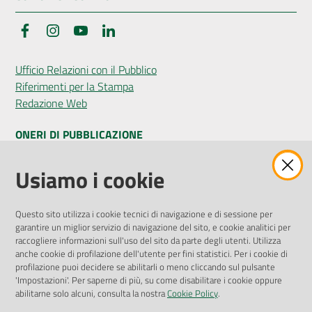
Facebook
Instagram
YouTube
LinkedIn
Ufficio Relazioni con il Pubblico
Riferimenti per la Stampa
Redazione Web
ONERI DI PUBBLICAZIONE
Amministrazione Trasparente
Usiamo i cookie
Pubblicità legale
Albo Pretorio
Questo sito utilizza i cookie tecnici di navigazione e di sessione per
Privacy Policy
garantire un miglior servizio di navigazione del sito, e cookie analitici per
Attuazione Misure PNRR
raccogliere informazioni sull'uso del sito da parte degli utenti. Utilizza
Liste di Attesa
anche cookie di profilazione dell'utente per fini statistici. Per i cookie di
profilazione puoi decidere se abilitarli o meno cliccando sul pulsante
'Impostazioni'. Per saperne di più, su come disabilitare i cookie oppure
ENTI, IMPRESE E PARTNER
abilitarne solo alcuni, consulta la nostra
Cookie Policy
.