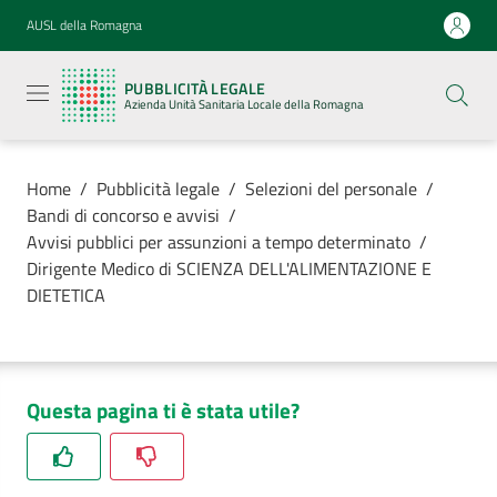
Vai al contenuto
Vai alla navigazione
Vai al footer
AUSL della Romagna
Pubblicità
legale
PUBBLICITÀ LEGALE
Azienda
Azienda Unità Sanitaria Locale della Romagna
Unità
Sanitaria
Locale della
Romagna
Home
/
Pubblicità legale
/
Selezioni del personale
/
Bandi di concorso e avvisi
/
Avvisi pubblici per assunzioni a tempo determinato
/
Dirigente Medico di SCIENZA DELL'ALIMENTAZIONE E
DIETETICA
Azienda
Servizi
Questa pagina ti è stata utile?
Luoghi di
cura