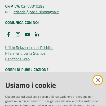
CF/P.IVA:
02483810392
PEC:
azienda@pec.auslromagna.it
COMUNICA CON NOI
Facebook
Instagram
YouTube
LinkedIn
Ufficio Relazioni con il Pubblico
Riferimenti per la Stampa
Redazione Web
ONERI DI PUBBLICAZIONE
Amministrazione Trasparente
Usiamo i cookie
Pubblicità legale
Albo Pretorio
Questo sito utilizza i cookie tecnici di navigazione e di sessione per
Privacy Policy
garantire un miglior servizio di navigazione del sito, e cookie analitici per
Attuazione Misure PNRR
raccogliere informazioni sull'uso del sito da parte degli utenti. Utilizza