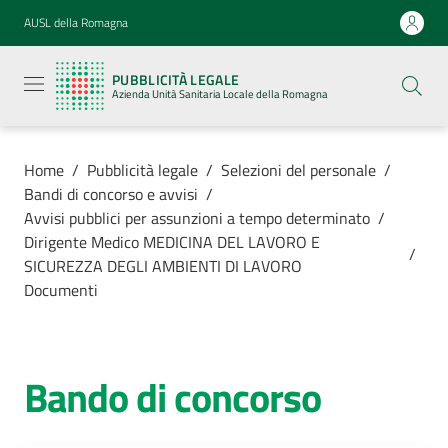
Vai al contenuto
Vai alla navigazione
Vai al footer
AUSL della Romagna
Pubblicità
legale
PUBBLICITÀ LEGALE
Azienda
Azienda Unità Sanitaria Locale della Romagna
Unità
Sanitaria
Locale della
Romagna
Home
/
Pubblicità legale
/
Selezioni del personale
/
Bandi di concorso e avvisi
/
Avvisi pubblici per assunzioni a tempo determinato
/
Dirigente Medico MEDICINA DEL LAVORO E
/
SICUREZZA DEGLI AMBIENTI DI LAVORO
Azienda
Documenti
Servizi
Bando di concorso
Luoghi di
cura