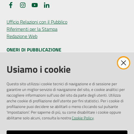
Facebook
Instagram
YouTube
LinkedIn
Ufficio Relazioni con il Pubblico
Riferimenti per la Stampa
Redazione Web
ONERI DI PUBBLICAZIONE
Amministrazione Trasparente
Usiamo i cookie
Pubblicità legale
Albo Pretorio
Questo sito utilizza i cookie tecnici di navigazione e di sessione per
Privacy Policy
garantire un miglior servizio di navigazione del sito, e cookie analitici per
Attuazione Misure PNRR
raccogliere informazioni sull'uso del sito da parte degli utenti. Utilizza
Liste di Attesa
anche cookie di profilazione dell'utente per fini statistici. Per i cookie di
profilazione puoi decidere se abilitarli o meno cliccando sul pulsante
'Impostazioni'. Per saperne di più, su come disabilitare i cookie oppure
ENTI, IMPRESE E PARTNER
abilitarne solo alcuni, consulta la nostra
Cookie Policy
.
Fatturazione Elettronica