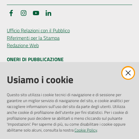
Facebook
Instagram
YouTube
LinkedIn
Ufficio Relazioni con il Pubblico
Riferimenti per la Stampa
Redazione Web
ONERI DI PUBBLICAZIONE
Amministrazione Trasparente
Usiamo i cookie
Pubblicità legale
Albo Pretorio
Questo sito utilizza i cookie tecnici di navigazione e di sessione per
Privacy Policy
garantire un miglior servizio di navigazione del sito, e cookie analitici per
Attuazione Misure PNRR
raccogliere informazioni sull'uso del sito da parte degli utenti. Utilizza
Liste di Attesa
anche cookie di profilazione dell'utente per fini statistici. Per i cookie di
profilazione puoi decidere se abilitarli o meno cliccando sul pulsante
'Impostazioni'. Per saperne di più, su come disabilitare i cookie oppure
ENTI, IMPRESE E PARTNER
abilitarne solo alcuni, consulta la nostra
Cookie Policy
.