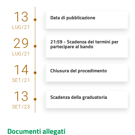
13
Data di pubblicazione
LUG
/
21
29
21:59
-
Scadenza dei termini per
partecipare al bando
LUG
/
21
14
Chiusura del procedimento
SET
/
21
13
Scadenza della graduatoria
SET
/
23
Documenti allegati