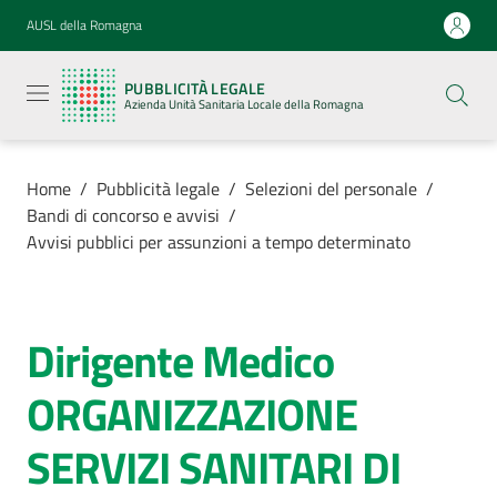
Vai al contenuto
Vai alla navigazione
Vai al footer
AUSL della Romagna
Pubblicità
legale
PUBBLICITÀ LEGALE
Azienda
Azienda Unità Sanitaria Locale della Romagna
Unità
Sanitaria
Locale della
Romagna
Home
/
Pubblicità legale
/
Selezioni del personale
/
Bandi di concorso e avvisi
/
Avvisi pubblici per assunzioni a tempo determinato
Azienda
Dirigente Medico
Salta al contenuto
Servizi
ORGANIZZAZIONE
Luoghi di
SERVIZI SANITARI DI
cura