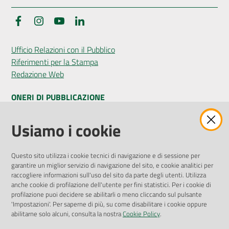
Facebook
Instagram
YouTube
LinkedIn
Ufficio Relazioni con il Pubblico
Riferimenti per la Stampa
Redazione Web
ONERI DI PUBBLICAZIONE
Amministrazione Trasparente
Usiamo i cookie
Pubblicità legale
Albo Pretorio
Questo sito utilizza i cookie tecnici di navigazione e di sessione per
Privacy Policy
garantire un miglior servizio di navigazione del sito, e cookie analitici per
Attuazione Misure PNRR
raccogliere informazioni sull'uso del sito da parte degli utenti. Utilizza
Liste di Attesa
anche cookie di profilazione dell'utente per fini statistici. Per i cookie di
profilazione puoi decidere se abilitarli o meno cliccando sul pulsante
'Impostazioni'. Per saperne di più, su come disabilitare i cookie oppure
ENTI, IMPRESE E PARTNER
abilitarne solo alcuni, consulta la nostra
Cookie Policy
.