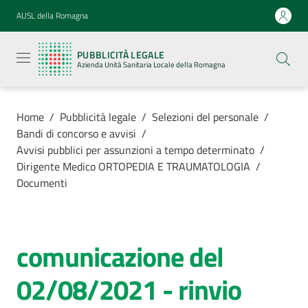
Vai al contenuto
Vai alla navigazione
Vai al footer
AUSL della Romagna
Pubblicità
legale
PUBBLICITÀ LEGALE
Azienda
Azienda Unità Sanitaria Locale della Romagna
Unità
Sanitaria
Locale della
Romagna
Home
/
Pubblicità legale
/
Selezioni del personale
/
Bandi di concorso e avvisi
/
Avvisi pubblici per assunzioni a tempo determinato
/
Dirigente Medico ORTOPEDIA E TRAUMATOLOGIA
/
Documenti
Azienda
Servizi
comunicazione del
Luoghi di
02/08/2021 - rinvio
cura