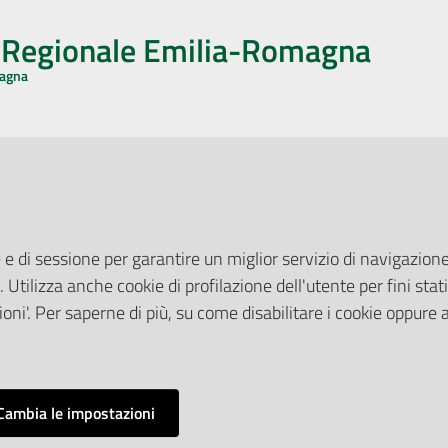
o Regionale Emilia-Romagna
magna
CA CON NOI
ONERI DI PUBBLICAZIONE
book
Instagram
YouTube
LinkedIn
Amministrazione Trasparente
Pubblicità legale
 e di sessione per garantire un miglior servizio di navigazione 
Albo Pretorio
. Utilizza anche cookie di profilazione dell'utente per fini stati
elazioni con il Pubblico
Privacy Policy
nti per la Stampa
oni'. Per saperne di più, su come disabilitare i cookie oppure 
Attuazione Misure PNRR
ne Web
Liste di Attesa
Cambia le impostazioni