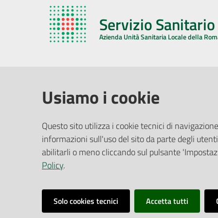
Servizio Sanitari
Azienda Unità Sanitaria Locale della Ro
AZIENDA USL DELLA ROMAGNA
COMUNI
Usiamo i cookie
Sede Legale
Face
Questo sito utilizza i cookie tecnici di navigazione
Via De Gasperi, 8 - 48121 Ravenna (RA)
informazioni sull'uso del sito da parte degli utenti
Ufficio R
CF/P.IVA:
02483810392
Riferime
abilitarli o meno cliccando sul pulsante 'Impostazi
PEC:
azienda@pec.auslromagna.it
Redazio
Policy
.
Solo cookies tecnici
Accetta tutti