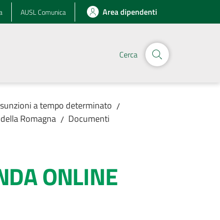
Area dipendenti
a
AUSL Comunica
Cerca
assunzioni a tempo determinato
/
L della Romagna
Documenti
/
NDA ONLINE