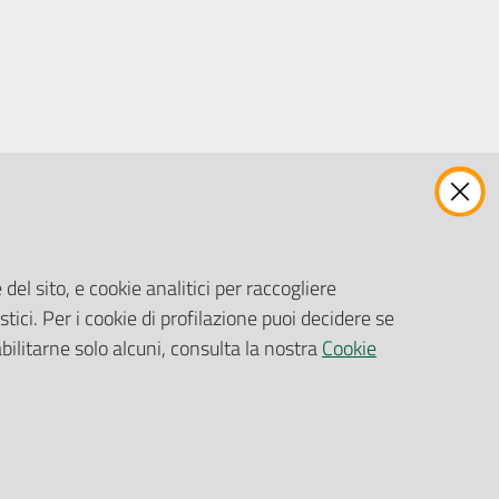
ENTI, IMPRESE E PARTNER
Fatturazione Elettronica
Gare e Appalti
del sito, e cookie analitici per raccogliere
Richiesta Patrocinio
stici. Per i cookie di profilazione puoi decidere se
abilitarne solo alcuni, consulta la nostra
Cookie