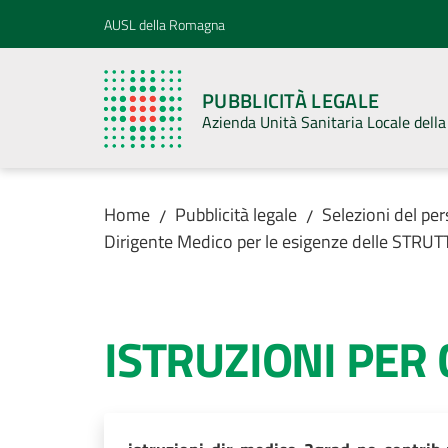
Vai al contenuto
Vai alla navigazione
Vai al footer
AUSL della Romagna
PUBBLICITÀ LEGALE
Azienda Unità Sanitaria Locale del
Home
Pubblicità legale
Selezioni del pe
/
/
Dirigente Medico per le esigenze delle STR
ISTRUZIONI PER