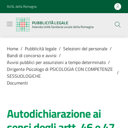
Vai al contenuto
Vai alla navigazione
Vai al footer
AUSL della Romagna
Pubblicità
legale
PUBBLICITÀ LEGALE
Azienda
Azienda Unità Sanitaria Locale della Romagna
Unità
Sanitaria
Locale della
Romagna
Home
/
Pubblicità legale
/
Selezioni del personale
/
Bandi di concorso e avvisi
/
Avvisi pubblici per assunzioni a tempo determinato
/
Dirigente Psicologo di PSICOLOGIA CON COMPETENZE
/
SESSUOLOGICHE
Azienda
Documenti
Servizi
Autodichiarazione ai
Luoghi di
cura
sensi degli artt. 46 e 47