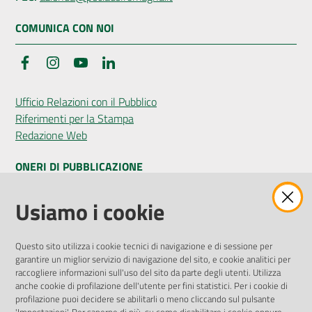
COMUNICA CON NOI
Facebook
Instagram
YouTube
LinkedIn
Ufficio Relazioni con il Pubblico
Riferimenti per la Stampa
Redazione Web
ONERI DI PUBBLICAZIONE
Amministrazione Trasparente
Usiamo i cookie
Pubblicità legale
Albo Pretorio
Questo sito utilizza i cookie tecnici di navigazione e di sessione per
Privacy Policy
garantire un miglior servizio di navigazione del sito, e cookie analitici per
Attuazione Misure PNRR
raccogliere informazioni sull'uso del sito da parte degli utenti. Utilizza
Liste di Attesa
anche cookie di profilazione dell'utente per fini statistici. Per i cookie di
profilazione puoi decidere se abilitarli o meno cliccando sul pulsante