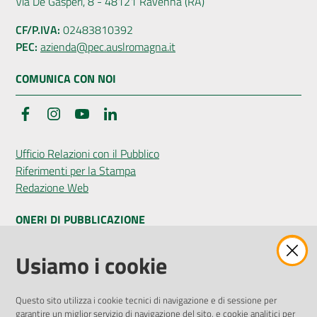
Via De Gasperi, 8 - 48121 Ravenna (RA)
CF/P.IVA:
02483810392
PEC:
azienda@pec.auslromagna.it
COMUNICA CON NOI
Facebook
Instagram
YouTube
LinkedIn
Ufficio Relazioni con il Pubblico
Riferimenti per la Stampa
Redazione Web
ONERI DI PUBBLICAZIONE
Amministrazione Trasparente
Usiamo i cookie
Pubblicità legale
Albo Pretorio
Questo sito utilizza i cookie tecnici di navigazione e di sessione per
Privacy Policy
garantire un miglior servizio di navigazione del sito, e cookie analitici per