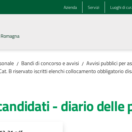
Azienda
Servizi
Luoghi di cur
la Romagna
rsonale
Bandi di concorso e avvisi
Avvisi pubblici per 
/
/
B riservato iscritti elenchi collocamento obbligatorio dis
didati - diario delle 