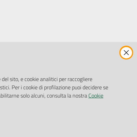
ENTI, IMPRESE E PARTNER
Fatturazione Elettronica
Gare e Appalti
del sito, e cookie analitici per raccogliere
Richiesta Patrocinio
stici. Per i cookie di profilazione puoi decidere se
abilitarne solo alcuni, consulta la nostra
Cookie