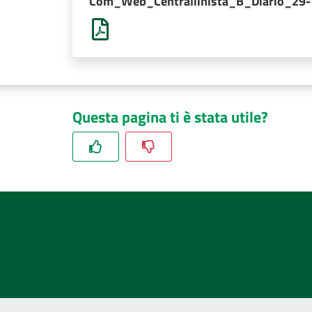
Com_Web_Centraliinista_B_Diario_29-
Questa pagina ti è stata utile?