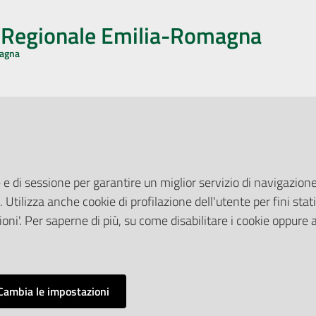
o Regionale Emilia-Romagna
magna
CA CON NOI
ONERI DI PUBBLICAZIONE
book
Instagram
YouTube
LinkedIn
Amministrazione Trasparente
Pubblicità legale
 e di sessione per garantire un miglior servizio di navigazione 
Albo Pretorio
. Utilizza anche cookie di profilazione dell'utente per fini stati
elazioni con il Pubblico
Privacy Policy
nti per la Stampa
oni'. Per saperne di più, su come disabilitare i cookie oppure 
Attuazione Misure PNRR
ne Web
Liste di Attesa
Cambia le impostazioni