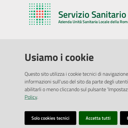
Servizio Sanitari
Azienda Unità Sanitaria Locale della Ro
AZIENDA USL DELLA ROMAGNA
COMUNI
Usiamo i cookie
Sede Legale
Face
Questo sito utilizza i cookie tecnici di navigazione
Via De Gasperi, 8 - 48121 Ravenna (RA)
informazioni sull'uso del sito da parte degli utenti
Ufficio R
CF/P.IVA:
02483810392
Riferime
abilitarli o meno cliccando sul pulsante 'Impostazi
PEC:
azienda@pec.auslromagna.it
Redazio
Policy
.
Solo cookies tecnici
Accetta tutti