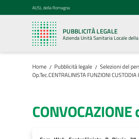
Vai al contenuto
Vai alla navigazione
Vai al footer
AUSL della Romagna
PUBBLICITÀ LEGALE
Azienda Unità Sanitaria Locale del
Home
Pubblicità legale
Selezioni del pe
/
/
Op.Tec.CENTRALINISTA FUNZIONI CUSTODIA Cat. 
CONVOCAZIONE can