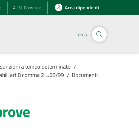
Area dipendenti
a
AUSL Comunica
Cerca
assunzioni a tempo determinato
/
abili art.8 comma 2 L.68/99
Documenti
/
prove