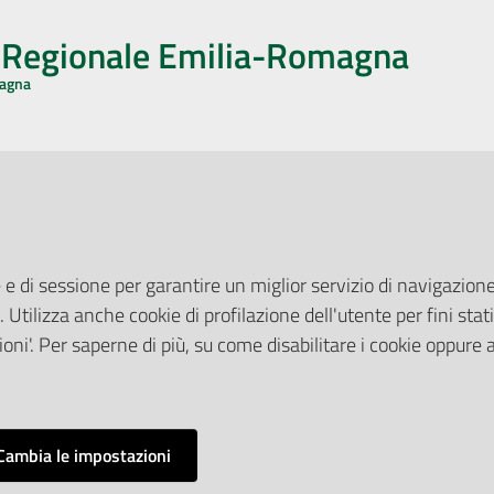
o Regionale Emilia-Romagna
magna
CA CON NOI
ONERI DI PUBBLICAZIONE
book
Instagram
YouTube
LinkedIn
Amministrazione Trasparente
Pubblicità legale
 e di sessione per garantire un miglior servizio di navigazione 
Albo Pretorio
. Utilizza anche cookie di profilazione dell'utente per fini stati
elazioni con il Pubblico
Privacy Policy
nti per la Stampa
oni'. Per saperne di più, su come disabilitare i cookie oppure 
Attuazione Misure PNRR
ne Web
Liste di Attesa
Cambia le impostazioni