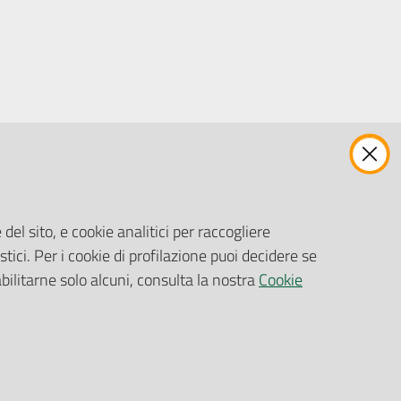
ENTI, IMPRESE E PARTNER
Fatturazione Elettronica
Gare e Appalti
del sito, e cookie analitici per raccogliere
Richiesta Patrocinio
stici. Per i cookie di profilazione puoi decidere se
abilitarne solo alcuni, consulta la nostra
Cookie