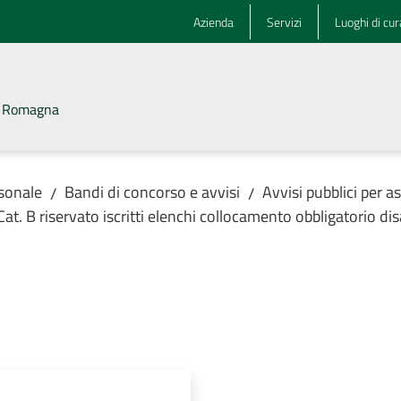
Azienda
Servizi
Luoghi di cur
la Romagna
rsonale
Bandi di concorso e avvisi
Avvisi pubblici per 
/
/
B riservato iscritti elenchi collocamento obbligatorio dis