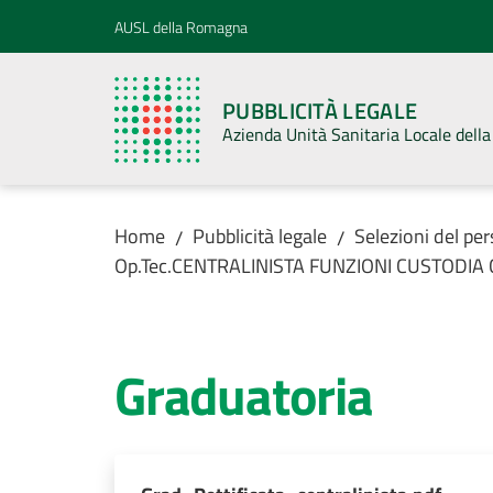
Vai al contenuto
Vai alla navigazione
Vai al footer
AUSL della Romagna
PUBBLICITÀ LEGALE
Azienda Unità Sanitaria Locale del
Home
Pubblicità legale
Selezioni del pe
/
/
Op.Tec.CENTRALINISTA FUNZIONI CUSTODIA Cat. 
Graduatoria