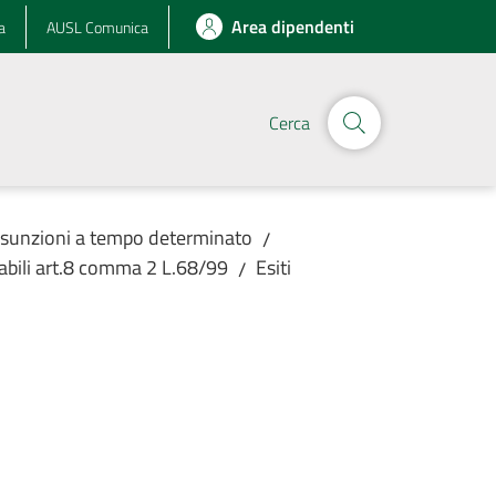
Area dipendenti
a
AUSL Comunica
Cerca
assunzioni a tempo determinato
/
abili art.8 comma 2 L.68/99
Esiti
/