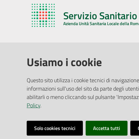
Servizio Sanitari
Azienda Unità Sanitaria Locale della Ro
AZIENDA USL DELLA ROMAGNA
COMUNI
Usiamo i cookie
Sede Legale
Face
Questo sito utilizza i cookie tecnici di navigazione
Via De Gasperi, 8 - 48121 Ravenna (RA)
informazioni sull'uso del sito da parte degli utenti
Ufficio R
CF/P.IVA:
02483810392
Riferime
abilitarli o meno cliccando sul pulsante 'Impostazi
PEC:
azienda@pec.auslromagna.it
Redazio
Policy
.
Solo cookies tecnici
Accetta tutti